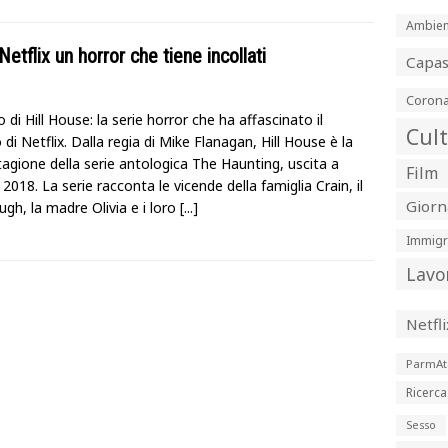
Ambien
etflix un horror che tiene incollati
Capa
Corona
 di Hill House: la serie horror che ha affascinato il
Cul
 di Netflix. Dalla regia di Mike Flanagan, Hill House è la
tagione della serie antologica The Haunting, uscita a
Film
2018. La serie racconta le vicende della famiglia Crain, il
Giorn
gh, la madre Olivia e i loro
[...]
Immigr
Lavo
Netfli
ParmAt
Ricerca
Sesso