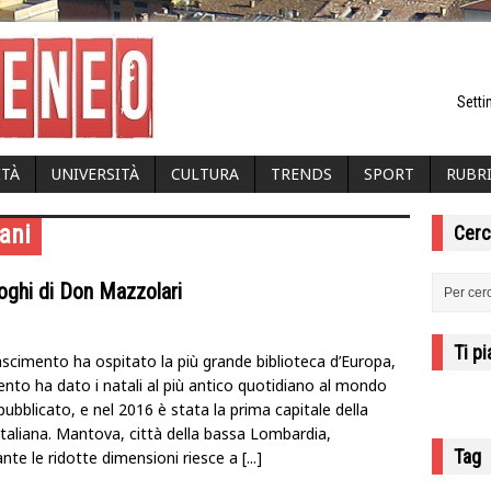
Setti
ITÀ
UNIVERSITÀ
CULTURA
TRENDS
SPORT
RUBR
ani
Cerc
 luoghi di Don Mazzolari
Ti p
ascimento ha ospitato la più grande biblioteca d’Europa,
ento ha dato i natali al più antico quotidiano al mondo
ubblicato, e nel 2016 è stata la prima capitale della
italiana. Mantova, città della bassa Lombardia,
Tag
nte le ridotte dimensioni riesce a
[...]