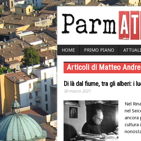
HOME
PRIMO PIANO
ATTUAL
Articoli di Matteo Andre
Di là dal fiume, tra gli alberi: i
30 marzo 2021
Nel Rin
nel Seic
ancora p
cultura 
nonosta