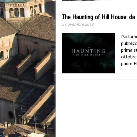
The Haunting of Hill House: da N
5 novembre 2019
Parliamo
pubblico
prima s
ottobre 
padre Hu