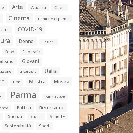
Arte
Attualità
Calcio
te
Cinema
s
Comune di parma
COVID-19
virus
tura
Donne
Elezioni
Food
Fotografia
Giovani
alismo
Italia
Intervista
azione
ro
Mostra
Musica
Libri
Parma
x
Parma 2020
Politica
Recensione
eneo
Serie Tv
Scienza
Scuola
Sostenibilità
Sport