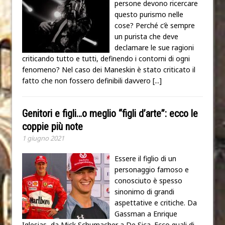
persone devono ricercare
questo purismo nelle
cose? Perché c’è sempre
un purista che deve
declamare le sue ragioni
criticando tutto e tutti, definendo i contorni di ogni
fenomeno? Nel caso dei Maneskin è stato criticato il
fatto che non fossero definibili davvero
[...]
Genitori e figli…o meglio “figli d’arte”: ecco le
coppie più note
1 giugno 2021
Essere il figlio di un
personaggio famoso e
conosciuto è spesso
sinonimo di grandi
aspettative e critiche. Da
Gassman a Enrique
Iglesias, da Mick Schumacher a De Sica. Ecco quali di