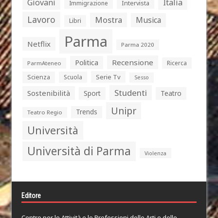
Giovani
Italia
Intervista
Immigrazione
Lavoro
Mostra
Musica
Libri
Parma
Netflix
Parma 2020
Politica
Recensione
Ricerca
ParmAteneo
Serie Tv
Scienza
Scuola
Sesso
Studenti
Sostenibilità
Sport
Teatro
Unipr
Trends
Teatro Regio
Università
Università di Parma
Violenza
Editore
Centro per le Attività e le Professioni delle Arti e dello