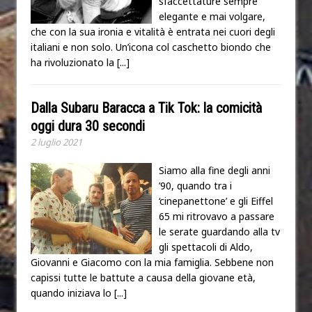
sfaccettature sempre
elegante e mai volgare,
che con la sua ironia e vitalità è entrata nei cuori degli
italiani e non solo. Un’icona col caschetto biondo che
ha rivoluzionato la
[...]
Dalla Subaru Baracca a Tik Tok: la comicità
oggi dura 30 secondi
2 luglio 2021
Siamo alla fine degli anni
’90, quando tra i
‘cinepanettone’ e gli Eiffel
65 mi ritrovavo a passare
le serate guardando alla tv
gli spettacoli di Aldo,
Giovanni e Giacomo con la mia famiglia. Sebbene non
capissi tutte le battute a causa della giovane età,
quando iniziava lo
[...]