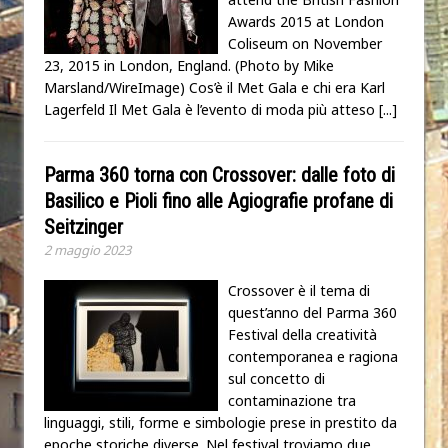
Awards 2015 at London
Coliseum on November
23, 2015 in London, England. (Photo by Mike
Marsland/WireImage) Cos’è il Met Gala e chi era Karl
Lagerfeld Il Met Gala è l’evento di moda più atteso
[...]
Parma 360 torna con Crossover: dalle foto di
Basilico e Pioli fino alle Agiografie profane di
Seitzinger
2 maggio 2023
Crossover è il tema di
quest’anno del Parma 360
Festival della creatività
contemporanea e ragiona
sul concetto di
contaminazione tra
linguaggi, stili, forme e simbologie prese in prestito da
epoche storiche diverse. Nel festival troviamo due