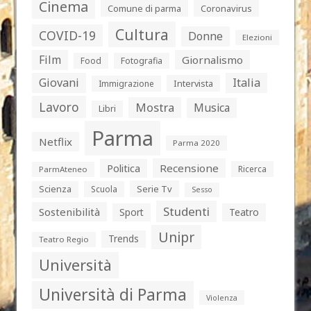
Cinema
Comune di parma
Coronavirus
Cultura
COVID-19
Donne
Elezioni
Film
Giornalismo
Food
Fotografia
Giovani
Italia
Intervista
Immigrazione
Lavoro
Mostra
Musica
Libri
Parma
Netflix
Parma 2020
Politica
Recensione
Ricerca
ParmAteneo
Serie Tv
Scienza
Scuola
Sesso
Studenti
Sostenibilità
Sport
Teatro
Unipr
Trends
Teatro Regio
Università
Università di Parma
Violenza