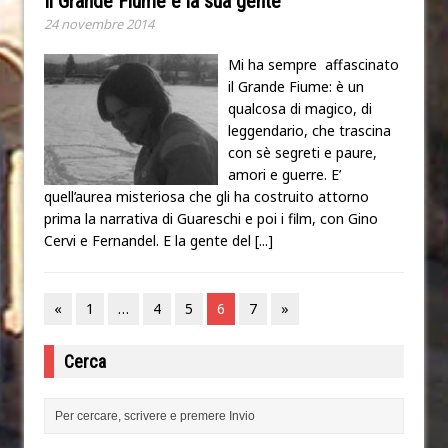
Il Grande Fiume e la sua gente
24 novembre 2014
Mi ha sempre affascinato
il Grande Fiume: è un
qualcosa di magico, di
leggendario, che trascina
con sè segreti e paure,
amori e guerre. E’
quell’aurea misteriosa che gli ha costruito attorno
prima la narrativa di Guareschi e poi i film, con Gino
Cervi e Fernandel. E la gente del
[...]
«
1
…
4
5
6
7
»
Cerca