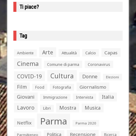
Ti piace?
Tag
Arte
Capas
Attualità
Calcio
Ambiente
Cinema
Comune di parma
Coronavirus
Cultura
COVID-19
Donne
Elezioni
Film
Giornalismo
Food
Fotografia
Giovani
Italia
Intervista
Immigrazione
Lavoro
Mostra
Musica
Libri
Parma
Netflix
Parma 2020
Politica
Recensione
Ricerca
ParmAteneo