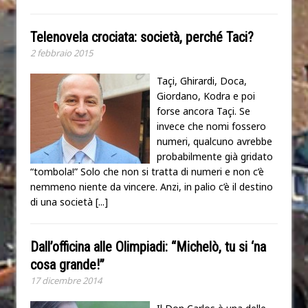
Telenovela crociata: società, perché Taci?
2 febbraio 2015
Taçi, Ghirardi, Doca,
Giordano, Kodra e poi
forse ancora Taçi. Se
invece che nomi fossero
numeri, qualcuno avrebbe
probabilmente già gridato
“tombola!” Solo che non si tratta di numeri e non c’è
nemmeno niente da vincere. Anzi, in palio c’è il destino
di una società
[...]
Dall’officina alle Olimpiadi: “Michelò, tu si ‘na
cosa grande!”
17 dicembre 2014