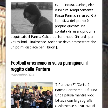
сила Парма. Curiosi, eh?
Vuol dire semplicemente
Forza Parma, in russo. Già
la notizia del giorno è
proprio questa: una
cordata di russi ciprioti ha
acquistato il Parma Calcio da Tommaso Ghirardi, per
7/8 milioni. Finalmente. Anche se devo ammettere che
un pò mi dispiace per il buon
[...]
Football americano in salsa parmigiana: il
ruggito delle Pantere
9 dicembre 2014
“I Panthers?” “Certo. I
Parma Panthers.” Ci fu una
lunga pausa mentre Rick
lottava con la geografia.
Ovviamente si trattava di