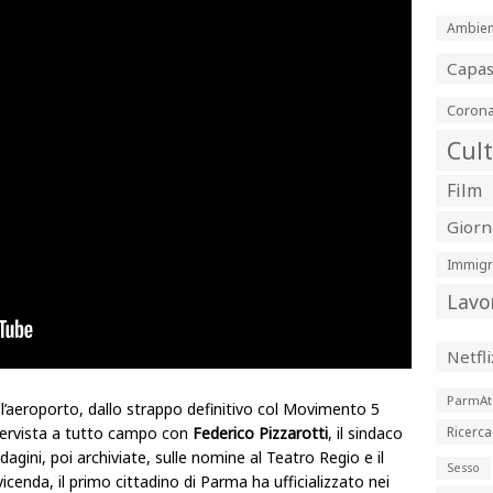
Ambien
Capa
Corona
Cul
Film
Giorn
Immigr
Lavo
Netfli
ParmAt
ll’aeroporto, dallo strappo definitivo col Movimento 5
 intervista a tutto campo con
Federico Pizzarotti
, il sindaco
Ricerca
gini, poi archiviate, sulle nomine al Teatro Regio e il
Sesso
vicenda, il primo cittadino di Parma ha ufficializzato nei