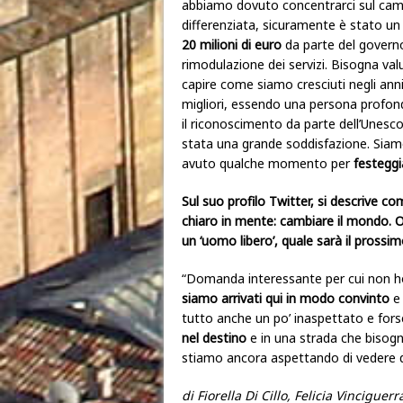
abbiamo dovuto concentrarci sul campo
differenziata, sicuramente è stato u
20 milioni di euro
da parte del governo,
rimodulazione dei servizi. Bisogna valu
capire come siamo cresciuti negli ann
migliori, essendo una persona prof
il riconoscimento da parte dell’Unes
stata una grande soddisfazione. Siamo
avuto qualche momento per
festeggi
Sul suo profilo Twitter, si descrive c
chiaro in mente: cambiare il mondo. O
un ‘uomo libero’, quale sarà il pros
“Domanda interessante per cui non h
siamo arrivati qui in modo convinto
e 
tutto anche un po’ inaspettato e fo
nel destino
e in una strada che bisogn
stiamo ancora aspettando di vedere q
di Fiorella Di Cillo, Felicia Vinciguer