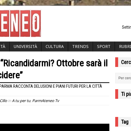
Setti
ITÀ
UNIVERSITÀ
CULTURA
TRENDS
SPORT
RUBR
 “Ricandidarmi? Ottobre sarà il
Cerc
idere”
 PARMA RACCONTA DELUSIONI E PIANI FUTURI PER LA CITTÀ
Ti p
Cillo
in
A tu per tu
,
ParmAteneo Tv
Tag