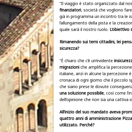
“Il viaggio è stato organizzato dal no
finanziatori
, società che vogliono fare
già in programma un incontro tra le is
l’allungamento della pista e la creazi
quale sarà il nostro ruolo.
L’obiettivo 
Rimanendo sui temi cittadini, lei pen
sicurezza?
“È chiaro che c’è un’evidente
insicurez
migrazioni
che amplifica la percezione
italiane, anzi in alcune la percezione 
cronaca di ogni giorno che il piccolo 
che siano prese le dovute conseguen
una soluzione possibile
, così come l’i
dell’opinione che non sia una cattiva
All’inizio del suo mandato aveva prom
quattro anni di amministrazione Pizza
utilizzato. Perché?