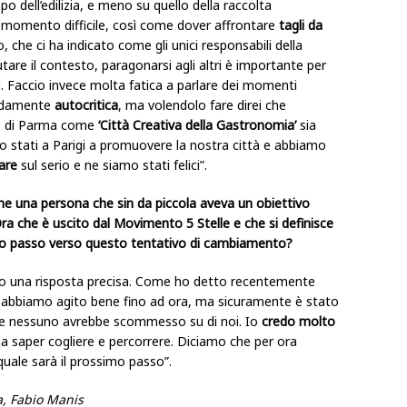
 dell’edilizia, e meno su quello della raccolta
n momento difficile, così come dover affrontare
tagli da
 che ci ha indicato come gli unici responsabili della
tare il contesto, paragonarsi agli altri è importante per
i. Faccio invece molta fatica a parlare dei momenti
ondamente
autocritica
, ma volendolo fare direi che
co di Parma come
‘Città Creativa della Gastronomia’
sia
 stati a Parigi a promuovere la nostra città e abbiamo
are
sul serio e ne siamo stati felici”.
ome una persona che sin da piccola aveva un obiettivo
ra che è uscito dal Movimento 5 Stelle e che si definisce
simo passo verso questo tentativo di cambiamento?
o una risposta precisa. Come ho detto recentemente
abbiamo agito bene fino ad ora, ma sicuramente è stato
rse nessuno avrebbe scommesso su di noi. Io
credo molto
a saper cogliere e percorrere. Diciamo che per ora
uale sarà il prossimo passo”.
ra, Fabio Manis