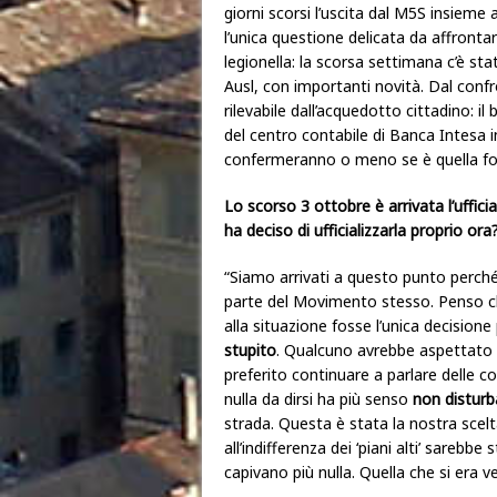
giorni scorsi l’uscita dal M5S insiem
l’unica questione delicata da affronta
legionella: la scorsa settimana c’è st
Ausl, con importanti novità. Dal conf
rilevabile dall’acquedotto cittadino: il
del centro contabile di Banca Intesa i
confermeranno o meno se è quella fo
Lo scorso 3 ottobre è arrivata l’uffic
ha deciso di ufficializzarla proprio ora
“Siamo arrivati a questo punto perch
parte del Movimento stesso. Penso ch
alla situazione fosse l’unica decision
stupito
. Qualcuno avrebbe aspettato di
preferito continuare a parlare delle 
nulla da dirsi ha più senso
non disturb
strada. Questa è stata la nostra scelt
all’indifferenza dei ‘piani alti’ sarebbe
capivano più nulla. Quella che si era 