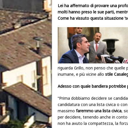
Lei ha affermato di provare una prof
molti hanno preso le sue parti, mentre G
Come ha vissuto questa situazione ‘
riguarda Grillo, non penso che quelle 
inumane, e più vicine allo
stile Casale
Adesso con quale bandiera potrebbe pr
“Prima dobbiamo decidere se candidarc
candidatura con una lista civica o con
massimo
faremmo una lista civica
, s
per decidere, tenendo anche in conto ch
non ha avuto la compattezza, la forza,