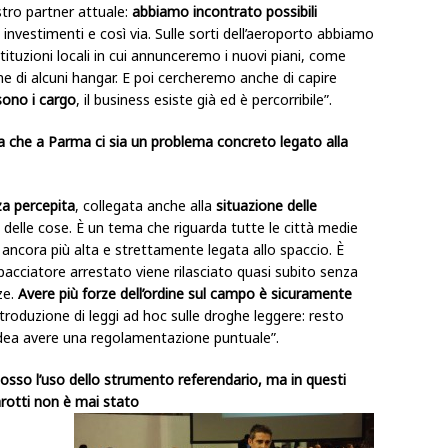
stro partner attuale:
abbiamo incontrato possibili
 investimenti e così via. Sulle sorti dell’aeroporto abbiamo
tituzioni locali in cui annunceremo i nuovi piani, come
one di alcuni hangar. E poi cercheremo anche di capire
sono i cargo
, il business esiste già ed è percorribile”.
sa che a Parma ci sia un problema concreto legato alla
za percepita
, collegata anche alla
situazione delle
 delle cose. È un tema che riguarda tutte le città medie
è ancora più alta e strettamente legata allo spaccio. È
spacciatore arrestato viene rilasciato quasi subito senza
ze.
Avere più forze dell’ordine sul campo è sicuramente
ntroduzione di leggi ad hoc sulle droghe leggere: resto
 idea avere una regolamentazione puntuale”.
osso l’uso dello strumento referendario, ma in questi
rotti non è mai stato