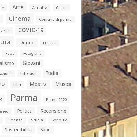
Arte
Attualità
Calcio
te
Cinema
s
Comune di parma
COVID-19
virus
tura
Donne
Elezioni
Food
Fotografia
Giovani
alismo
Italia
Intervista
azione
ro
Mostra
Musica
Libri
Parma
x
Parma 2020
Politica
Recensione
eneo
Serie Tv
Scienza
Scuola
Sostenibilità
Sport