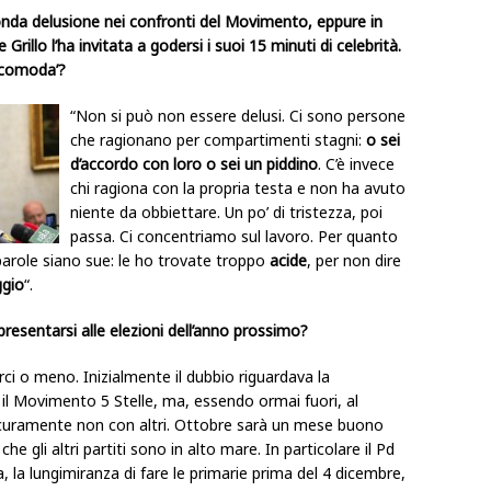
onda delusione nei confronti del Movimento, eppure in
rillo l’ha invitata a godersi i suoi 15 minuti di celebrità.
scomoda’?
“Non si può non essere delusi. Ci sono persone
che ragionano per compartimenti stagni:
o sei
d’accordo con loro o sei un piddino
. C’è invece
chi ragiona con la propria testa e non ha avuto
niente da obbiettare. Un po’ di tristezza, poi
passa. Ci concentriamo sul lavoro. Per quanto
parole siano sue: le ho trovate troppo
acide
, per non dire
ggio
“.
esentarsi alle elezioni dell’anno prossimo?
i o meno. Inizialmente il dubbio riguardava la
 il Movimento 5 Stelle, ma, essendo ormai fuori, al
icuramente non con altri. Ottobre sarà un mese buono
e gli altri partiti sono in alto mare. In particolare il Pd
 la lungimiranza di fare le primarie prima del 4 dicembre,