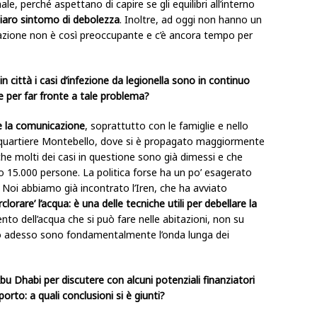
e, perché aspettano di capire se gli equilibri all’interno
iaro sintomo di debolezza
. Inoltre, ad oggi non hanno un
uazione non è così preoccupante e c’è ancora tempo per
 città i casi d’infezione da legionella sono in continuo
per far fronte a tale problema?
 la comunicazione
, soprattutto con le famiglie e nello
el quartiere Montebello, dove si è propagato maggiormente
 che molti dei casi in questione sono già dimessi e che
 15.000 persone. La politica forse ha un po’ esagerato
Noi abbiamo già incontrato l’Iren, che ha avviato
erclorare’ l’acqua: è una delle tecniche utili per debellare la
ento dell’acqua che si può fare nelle abitazioni, non su
mo adesso sono fondamentalmente l’onda lunga dei
u Dhabi per discutere con alcuni potenziali finanziatori
rto: a quali conclusioni si è giunti?