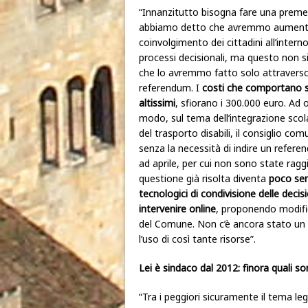
“Innanzitutto bisogna fare una preme
abbiamo detto che avremmo aumenta
coinvolgimento dei cittadini all’interno
processi decisionali, ma questo non si
che lo avremmo fatto solo attraverso
referendum. I
costi che comportano 
altissimi
, sfiorano i 300.000 euro. Ad 
modo, sul tema dell’integrazione scol
del trasporto disabili, il consiglio c
senza la necessità di indire un refere
ad aprile, per cui non sono state rag
questione già risolta diventa
poco se
tecnologici di condivisione delle decisi
intervenire online
, proponendo modifi
del Comune. Non c’è ancora stato un
l’uso di così tante risorse”.
Lei è sindaco dal 2012: finora quali so
“Tra i peggiori sicuramente il tema lega