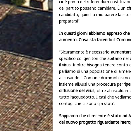
cioè prima del referendum costituzional
del partito possano cambiare. È un
ch
candidato, quindi a mio parere la sit
prepararsi”.
In questi giorni abbiamo appreso che in
aumento. Cosa sta facendo il Comune 
“Sicuramente è necessario
aumentare
specifico coi genitori che abitano n
il virus. Inoltre bisogna tenere conto
parliamo di una popolazione di almeno
accusando il Comune di immobilismo. 
insieme all’Ausl una procedura per
‘ip
diffusione del virus
, oltre al riscaldam
tutto l’acquedotto. I casi che vedia
contagi che ci sono già stati”.
Sappiamo che di recente è stato ad Ab
del nuovo progetto riguardante l’aeropo