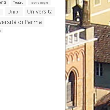
nti
Teatro
Teatro Regio
Università
Unipr
s
versità di Parma
a