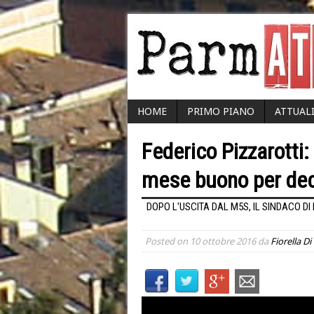
HOME
PRIMO PIANO
ATTUAL
Federico Pizzarotti:
mese buono per dec
DOPO L'USCITA DAL M5S, IL SINDACO DI
Posted on
10 ottobre 2016
da
Fiorella Di 