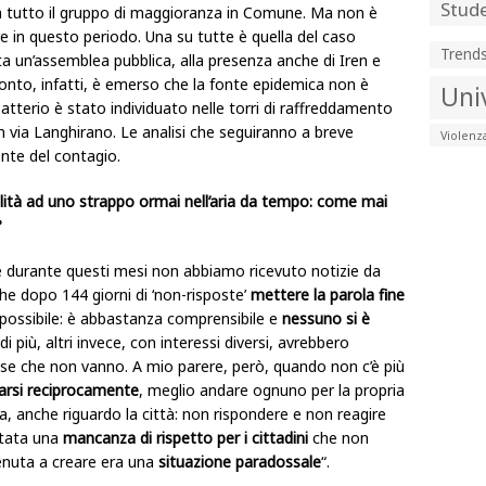
Stude
e a tutto il gruppo di maggioranza in Comune. Ma non è
re in questo periodo. Una su tutte è quella del caso
Trend
ata un’assemblea pubblica, alla presenza anche di Iren e
ronto, infatti, è emerso che la fonte epidemica non è
Uni
 batterio è stato individuato nelle torri di raffreddamento
n via Langhirano. Le analisi che seguiranno a breve
Violenz
nte del contagio.
ialità ad uno strappo ormai nell’aria da tempo: come mai
?
é durante questi mesi non abbiamo ricevuto notizie da
e dopo 144 giorni di ‘non-risposte’
mettere la parola fine
e possibile: è abbastanza comprensibile e
nessuno si è
 più, altri invece, con interessi diversi, avrebbero
cose che non vanno. A mio parere, però, quando non c’è più
arsi reciprocamente
, meglio andare ognuno per la propria
a, anche riguardo la città: non rispondere e non reagire
 stata una
mancanza di rispetto per i cittadini
che non
venuta a creare era una
situazione paradossale
“.