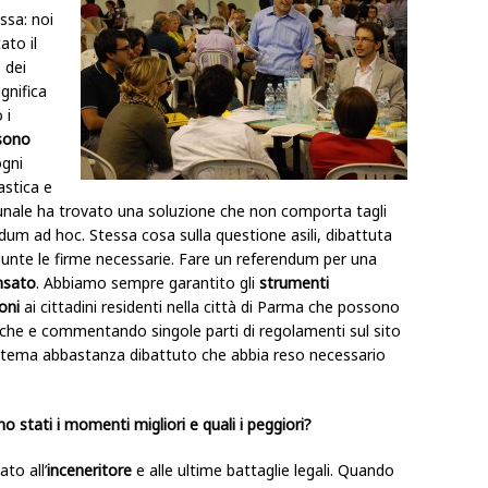
ssa: noi
to il
 dei
gnifica
 i
sono
ogni
astica e
omunale ha trovato una soluzione che non comporta tagli
ndum ad hoc. Stessa cosa sulla questione asili, dibattuta
giunte le firme necessarie. Fare un referendum per una
nsato
. Abbiamo sempre garantito gli
strumenti
oni
ai cittadini residenti nella città di Parma che possono
che e commentando singole parti di regolamenti sul sito
 tema abbastanza dibattuto che abbia reso necessario
no stati i momenti migliori e quali i peggiori?
to all’
inceneritore
e alle ultime battaglie legali. Quando