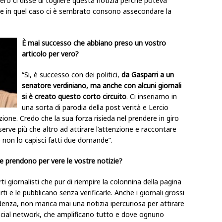
stero ci disse di togliere questa notizia perché poteva
e e in quel caso ci è sembrato consono assecondare la
È mai successo che abbiano preso un vostro
articolo per vero?
“Si, è successo con dei politici,
da Gasparri a un
senatore verdiniano, ma anche con alcuni giornali
si è creato questo corto circuito
. Ci inseriamo in
una sorta di parodia della post verità e Lercio
zione. Credo che la sua forza risieda nel prendere in giro
erve più che altro ad attirare l’attenzione e raccontare
 non lo capisci fatti due domande”.
he prendono per vere le vostre notizie?
rti giornalisti che pur di riempire la colonnina della pagina
ti e le pubblicano senza verificarle. Anche i giornali grossi
denza, non manca mai una notizia ipercuriosa per attirare
 social network, che amplificano tutto e dove ognuno