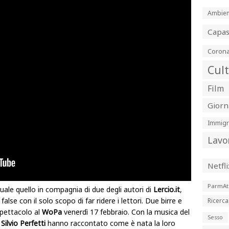
Ambien
Capa
Corona
Cul
Film
Giorn
Immigr
Lavo
Netfli
ParmAt
uale quello in compagnia di due degli autori di
Lercio.it
,
false con il solo scopo di far ridere i lettori. Due birre e
Ricerca
spettacolo al
WoPa
venerdì 17 febbraio. Con la musica del
Sesso
Silvio Perfetti
hanno raccontato come è nata la loro