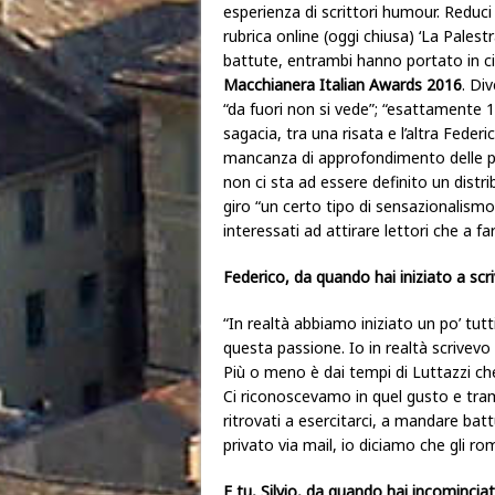
esperienza di scrittori humour. Reduci
rubrica online (oggi chiusa) ‘La Palestra
battute, entrambi hanno portato in citt
Macchianera Italian Awards 2016
. Di
“da fuori non si vede”; “esattamente 1
sagacia, tra una risata e l’altra Feder
mancanza di approfondimento delle pe
non ci sta ad essere definito un distri
giro “un certo tipo di sensazionalismo
interessati ad attirare lettori che a f
Federico, da quando hai iniziato a scr
“In realtà abbiamo iniziato un po’ tut
questa passione. Io in realtà scrivevo
Più o meno è dai tempi di Luttazzi 
Ci riconoscevamo in quel gusto e tramit
ritrovati a esercitarci, a mandare ba
privato via mail, io diciamo che gli r
E tu, Silvio, da quando hai incomincia