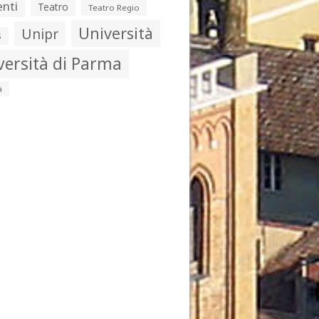
nti
Teatro
Teatro Regio
Università
Unipr
s
versità di Parma
a