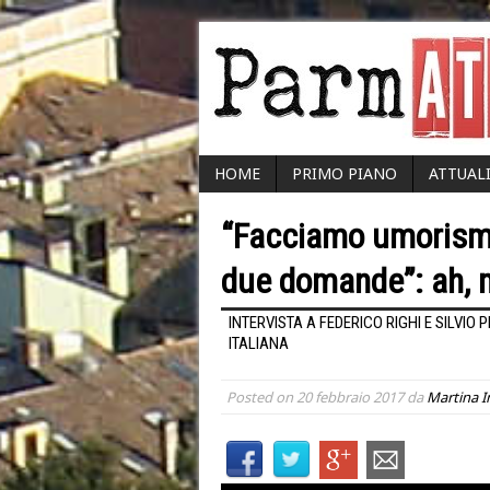
HOME
PRIMO PIANO
ATTUAL
“Facciamo umorismo,
due domande”: ah, m
INTERVISTA A FEDERICO RIGHI E SILVIO
ITALIANA
Posted on
20 febbraio 2017
da
Martina I