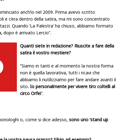
ominciato anch’io nel 2009. Prima avevo scritto
li e c’era dentro della satira, ma mi sono concentrato
tazzi. Quando ‘La Palestra’ ha chiuso, abbiamo formato
o,
dopo è arrivato Lercio”.
Quanti siete in redazione? Riuscite a fare della
satira il vostro mestiere?
“Siamo in tanti e al momento la nostra forma
non è quella lavorativa, tutti i ricavi che
abbiamo li riutilizziamo per fare andare avanti il
sito.
Io personalmente per vivere tiro coltelli al
circo Orfei
”.
 monologhi o, come si dice adesso,
sono uno ‘stand up
e la vostra pausa pranzo? Silvio ad esempio?