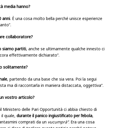
 età media hanno?
0 anni
. È una cosa molto bella perché unisce esperienze
anto”.
are collaboratore?
o siamo partiti
, anche se ultimamente qualche innesto ci
ora effettivamente dichiarato”.
io solitamente?
nale
, partendo da una base che sia vera. Poi la segui
ista ma di raccontarla in maniera distaccata, oggettiva”.
un vostro articolo?
l Ministero delle Pari Opportunità ci abbia chiesto di
 il quale,
durante il panico ingiustificato per l’ebola
,
i fantasmini comprati da un
vucumprà”
. Era una cosa