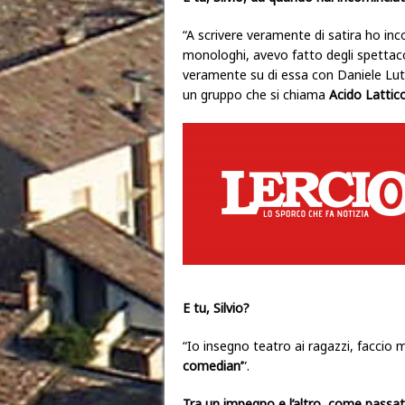
“A scrivere veramente di satira ho inc
monologhi, avevo fatto degli spettaco
veramente su di essa con Daniele Lut
un gruppo che si chiama
Acido Lattic
E tu, Silvio?
“Io insegno teatro ai ragazzi, faccio
comedian’
”.
Tra un impegno e l’altro, come passat