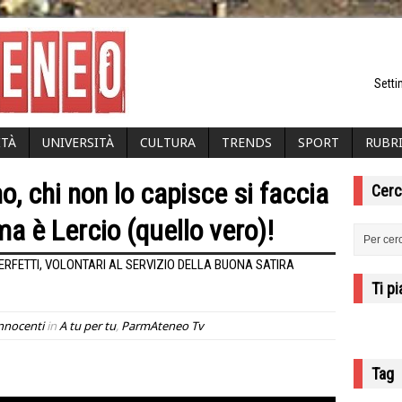
Setti
ITÀ
UNIVERSITÀ
CULTURA
TRENDS
SPORT
RUBR
 chi non lo capisce si faccia
Cerc
a è Lercio (quello vero)!
 PERFETTI, VOLONTARI AL SERVIZIO DELLA BUONA SATIRA
Ti p
nnocenti
in
A tu per tu
,
ParmAteneo Tv
Tag