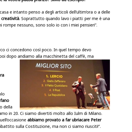
sa e intanto penso a degli articoli dell’ultim’ora o a delle
 creatività
. Soprattutto quando lavo i piatti: per me è una
mi rompe nessuno, sono solo io con i miei pensieri”.
circo ci concedono così poco. In quel tempo devo
 e poi dopo andiamo alla macchinetta del caffè, ma
era
olo
efano
o della
o in 20. Ci siamo divertiti molto allo Iulm di Milano.
quell’occasione
abbiamo provato a far ubriacare Peter
battito sulla Costituzione, ma non ci siamo riusciti!”.