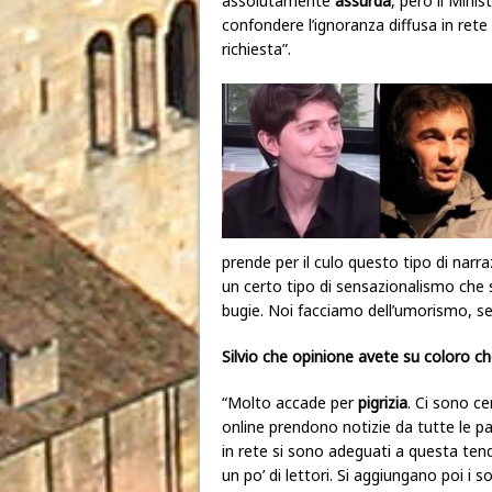
assolutamente
assurda
, però il Mini
confondere l’ignoranza diffusa in ret
richiesta”.
prende per il culo questo tipo di narra
un certo tipo di sensazionalismo che s
bugie. Noi facciamo dell’umorismo, se
Silvio che opinione avete su coloro c
“Molto accade per
pigrizia
. Ci sono ce
online prendono notizie da tutte le par
in rete si sono adeguati a questa ten
un po’ di lettori. Si aggiungano poi i