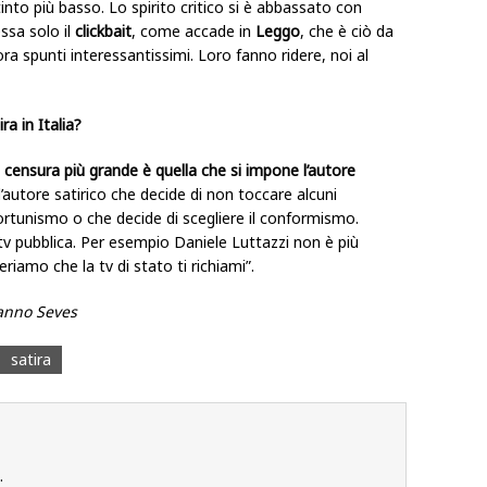
tinto più basso. Lo spirito critico si è abbassato con
essa solo il
clickbait
, come accade in
Leggo
, che è ciò da
ora spunti interessantissimi. Loro fanno ridere, noi al
ra in Italia?
a censura più grande è quella che si impone l’autore
’autore satirico che decide di non toccare alcuni
ortunismo o che decide di scegliere il conformismo.
 pubblica. Per esempio Daniele Luttazzi non è più
eriamo che la tv di stato ti richiami”.
anno Seves
satira
.