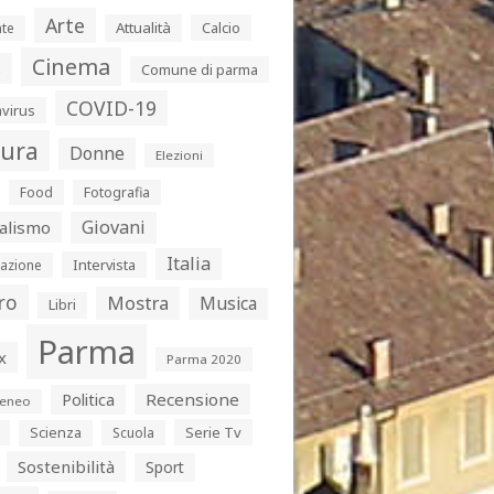
Arte
Attualità
Calcio
te
Cinema
s
Comune di parma
COVID-19
virus
tura
Donne
Elezioni
Food
Fotografia
Giovani
alismo
Italia
Intervista
azione
ro
Mostra
Musica
Libri
Parma
x
Parma 2020
Politica
Recensione
eneo
Serie Tv
Scienza
Scuola
Sostenibilità
Sport