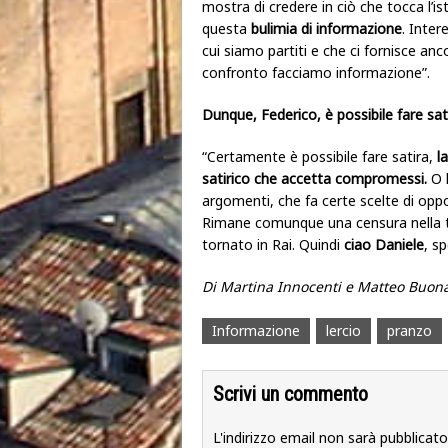
mostra di credere in ciò che tocca l’is
questa
bulimia di informazione
. Inter
cui siamo partiti e che ci fornisce anc
confronto facciamo informazione”.
Dunque, Federico, è possibile fare sati
“Certamente è possibile fare satira,
l
satirico che accetta compromessi.
O l
argomenti, che fa certe scelte di opp
Rimane comunque una censura nella tv
tornato in Rai. Quindi
ciao Daniele
, sp
Di Martina Innocenti e Matteo Buon
Informazione
lercio
pranzo
Scrivi un commento
L'indirizzo email non sarà pubblicato