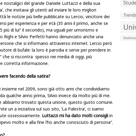
Stude
 e nostalgici del grande Daniele Luttazzi e della sua
’, che invitava gli utenti ad inviare le loro migliori
Trend
à le notizie più belle pubblicate su Lercio, vincitore dei
versi per esperienza e per età (35 anni il primo, anche se
Uni
5 più di lui” il secondo), ma uguali per umorismo e
ico Righi e Silvio Perfetti hanno denunciato anche una
Violenz
rsone che si informano attraverso internet. Lercio però
butore di bufale: la loro è parodia e serve per prendere in
” che si riscontra spesso nei media di oggi, più
are corretta informazione.
ivere facendo della satira?
ti insieme nel 2009, sono già otto anni che condividiamo
 da qualche anno prima, Silvio invece da molto più di me.
che abbiamo trovato questa unione, questo gusto comune.
e un a iniziativa sul suo sito, ‘La Palestra’, ci siamo
ttute ossessivamente.
Luttazzi mi ha dato molti consigli
in
ompevo molto e alla fine l’ho anche conosciuto di persona”.
to?