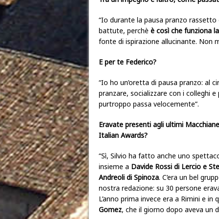
“Io durante la pausa pranzo rassetto ca
battute, perchè
è così che funziona la
fonte di ispirazione allucinante. Non 
E per te Federico?
“Io ho un’oretta di pausa pranzo: al 
pranzare, socializzare con i colleghi
purtroppo passa velocemente”.
Eravate presenti agli ultimi Macchian
Italian Awards?
“Sì, Silvio ha fatto anche uno spettac
insieme a
Davide Rossi di Lercio e St
Andreoli di Spinoza
. C’era un bel grupp
nostra redazione: su 30 persone eravam
L’anno prima invece era a Rimini e in 
Gomez
, che il giorno dopo aveva un di