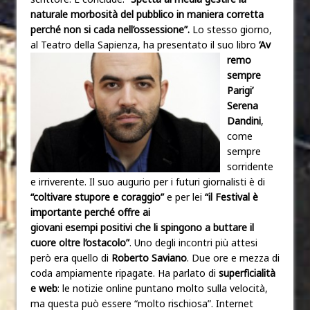
naturale morbosità del pubblico in maniera corretta
perché non si cada nell’ossessione”.
Lo stesso giorno,
al Teatro della Sapienza, ha presentato il suo libro
‘Av
remo
sempre
Parigi’
Serena
Dandini
,
come
sempre
sorridente
e irriverente. Il suo augurio per i futuri giornalisti è di
“coltivare stupore e coraggio”
e per lei
“il Festival è
importante perché offre ai
giovani esempi positivi che li spingono a buttare il
cuore oltre l’ostacolo”
. Uno degli incontri più attesi
però era quello di
Roberto Saviano
. Due ore e mezza di
coda ampiamente ripagate. Ha parlato di
superficialità
e web
: le notizie online puntano molto sulla velocità,
ma questa può essere “molto rischiosa”. Internet