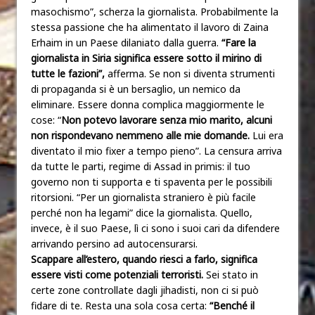
masochismo”, scherza la giornalista. Probabilmente la
stessa passione che ha alimentato il lavoro di Zaina
Erhaim in un Paese dilaniato dalla guerra.
“Fare la
giornalista in Siria significa essere sotto il mirino di
tutte le fazioni”,
afferma. Se non si diventa strumenti
di propaganda si è un bersaglio, un nemico da
eliminare. Essere donna complica maggiormente le
cose: “
Non potevo lavorare senza mio marito, alcuni
non rispondevano nemmeno alle mie domande.
Lui era
diventato il mio fixer a tempo pieno”. La censura arriva
da tutte le parti, regime di Assad in primis: il tuo
governo non ti supporta e ti spaventa per le possibili
ritorsioni. “Per un giornalista straniero è più facile
perché non ha legami” dice la giornalista. Quello,
invece, è il suo Paese, lì ci sono i suoi cari da difendere
arrivando persino ad autocensurarsi.
Scappare all’estero, quando riesci a farlo, significa
essere visti come potenziali terroristi.
Sei stato in
certe zone controllate dagli jihadisti, non ci si può
fidare di te. Resta una sola cosa certa:
“Benché il