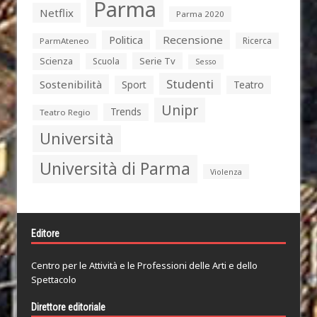
Parma
Netflix
Parma 2020
Politica
Recensione
Ricerca
ParmAteneo
Serie Tv
Scienza
Scuola
Sesso
Studenti
Sostenibilità
Sport
Teatro
Unipr
Trends
Teatro Regio
Università
Università di Parma
Violenza
Editore
Centro per le Attività e le Professioni delle Arti e dello
Spettacolo
Direttore editoriale