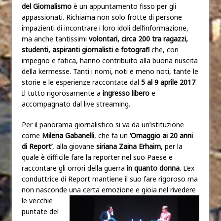
del Giornalismo
è un appuntamento fisso per gli
appassionati. Richiama non solo frotte di persone
impazienti di incontrare i loro idoli dell’informazione,
ma anche tantissimi
volontari, circa 200 tra ragazzi,
studenti, aspiranti giornalisti e fotografi
che, con
impegno e fatica, hanno contribuito alla buona riuscita
della kermesse. Tanti i nomi, noti e meno noti, tante le
storie e le esperienze raccontate dal
5 al 9 aprile 2017
.
Il tutto rigorosamente a
ingresso libero
e
accompagnato dal live streaming.
Per il panorama giornalistico si va da un’istituzione
come
Milena Gabanelli
, che fa un
‘Omaggio ai 20 anni
di Report’
, alla giovane
siriana Zaina Erhaim
, per la
quale è difficile fare la reporter nel suo Paese e
raccontare gli orrori della guerra
in quanto donna
. L’ex
conduttrice di Report mantiene il suo fare rigoroso ma
non nasconde una cert
a emozione e gioia nel rivedere
le vecchie
puntate del