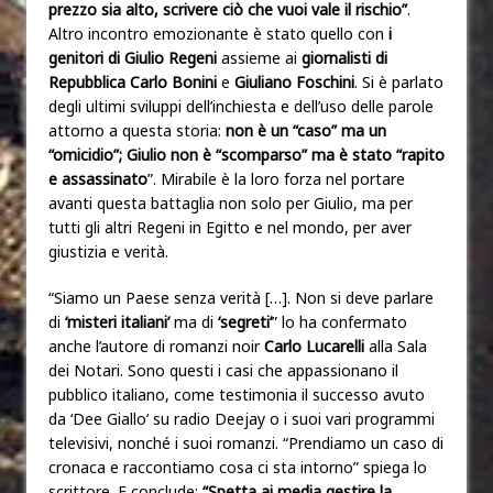
prezzo sia alto, scrivere ciò che vuoi vale il rischio”
.
Altro incontro emozionante è stato quello con
i
genitori di Giulio Regeni
assieme ai
giornalisti di
Repubblica
Carlo Bonini
e
Giuliano Foschini
. Si è parlato
degli ultimi sviluppi dell’inchiesta e dell’uso delle parole
attorno a questa storia:
non è un “caso” ma un
“omicidio”; Giulio non è “scomparso” ma è stato “rapito
e assassinato
”. Mirabile è la loro forza nel portare
avanti questa battaglia non solo per Giulio, ma per
tutti gli altri Regeni in Egitto e nel mondo, per aver
giustizia e verità.
“Siamo un Paese senza verità […]. Non si deve parlare
di
‘misteri italiani’
ma di
‘segreti’
” lo ha confermato
anche l’autore di romanzi noir
Carlo Lucarelli
alla Sala
dei Notari. Sono questi i casi che appassionano il
pubblico italiano, come testimonia il successo avuto
da ‘Dee Giallo’ su radio Deejay o i suoi vari programmi
televisivi, nonché i suoi romanzi. “Prendiamo un caso di
cronaca e raccontiamo cosa ci sta intorno” spiega lo
scrittore. E conclude:
“Spetta ai media gestire la