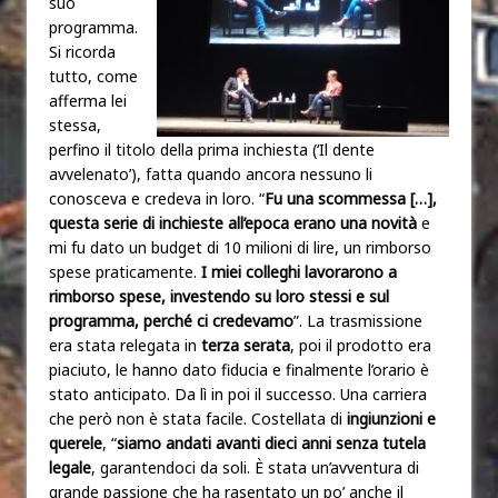
suo
programma.
Si ricorda
tutto, come
afferma lei
stessa,
perfino il titolo della prima inchiesta (‘Il dente
avvelenato’), fatta quando ancora nessuno li
conosceva e credeva in loro. “
Fu una scommessa […],
questa serie di inchieste all’epoca erano una novità
e
mi fu dato un budget di 10 milioni di lire, un rimborso
spese praticamente.
I miei colleghi lavorarono a
rimborso spese, investendo su loro stessi e sul
programma, perché ci credevamo
”. La trasmissione
era stata relegata in
terza serata
, poi il prodotto era
piaciuto, le hanno dato fiducia e finalmente l’orario è
stato anticipato. Da lì in poi il successo. Una carriera
che però non è stata facile. Costellata di
ingiunzioni e
querele
, “
siamo andati avanti dieci anni senza tutela
legale
, garantendoci da soli. È stata un’avventura di
grande passione che ha rasentato un po’ anche il