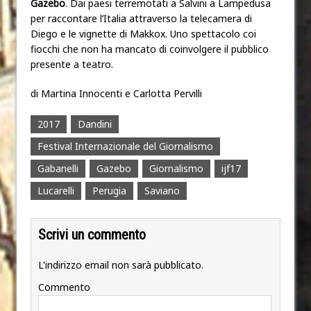
Gazebo
. Dai paesi terremotati a Salvini a Lampedusa
per raccontare l’Italia attraverso la telecamera di
Diego e le vignette di Makkox. Uno spettacolo coi
fiocchi che non ha mancato di coinvolgere il pubblico
presente a teatro.
di Martina Innocenti e Carlotta Pervilli
2017
Dandini
Festival Internazionale del Giornalismo
Gabanelli
Gazebo
Giornalismo
ijf17
Lucarelli
Perugia
Saviano
Scrivi un commento
L'indirizzo email non sarà pubblicato.
Commento