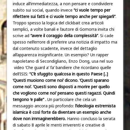
induce all’immediatezza, a non pensare e condividere
subito sui social, quando invece
“ci vuole tempo per
riflettere sui fatti e ci vuole tempo anche per spiegarli”
.
Troppo spesso la logica del clickbait crea articoli
semplici, a volte banali e l’autore di Gomorra invita chi
scrive ad
“avere il coraggio della complessità”
. Si cade
spesso nell’errore di preferire una notizia di impatto ma
dal contenuto scadente, invece del dettaglio
all’apparenza insignificante. Un esempio? Un rapper
napoletano di Secondigliano, Enzo Dong, usa nel suo
video ‘Che guard a’ fa’ bandiere che ricordano quelle
dell’ISIS:
“C’è sfuggito qualcosa in questo Paese [..]
‘Questi muoiono come noi’ dicono. ‘Questi sparano
come noi’. ‘Questi sono disposti a morire per quello
che vogliono come noi’ pensano questi ragazzi. Quindi
tengono ‘e palle” .
Un particolare che cela un
messaggio ancora più profondo:
l’ideologia estremista
islamica è così forte da diventare un esempio anche
dove non immaginerebbero.
Hanno concluso la serata
di sabato 8 aprile le menti irriverenti e creative di