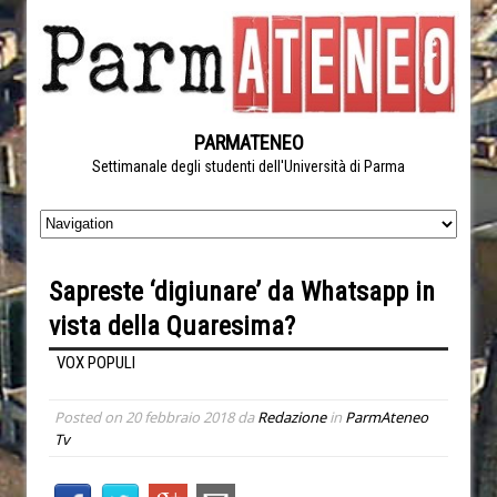
PARMATENEO
Settimanale degli studenti dell'Università di Parma
Sapreste ‘digiunare’ da Whatsapp in
vista della Quaresima?
VOX POPULI
Posted on
20 febbraio 2018
da
Redazione
in
ParmAteneo
Tv