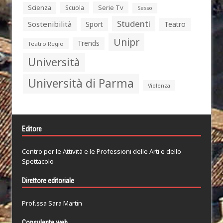
Serie Tv
Scienza
Scuola
Sesso
Studenti
Sostenibilità
Sport
Teatro
Unipr
Trends
Teatro Regio
Università
Università di Parma
Violenza
Editore
Centro per le Attività e le Professioni delle Arti e dello
Spettacolo
Direttore editoriale
Prof.ssa Sara Martin
Consulente web