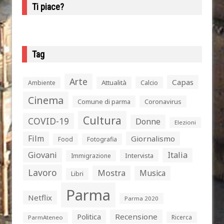
Ti piace?
Tag
Arte
Capas
Attualità
Calcio
Ambiente
Cinema
Comune di parma
Coronavirus
Cultura
COVID-19
Donne
Elezioni
Film
Giornalismo
Food
Fotografia
Giovani
Italia
Intervista
Immigrazione
Lavoro
Mostra
Musica
Libri
Parma
Netflix
Parma 2020
Politica
Recensione
Ricerca
ParmAteneo