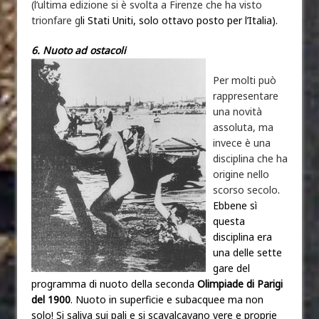
(l’ultima edizione si è svolta a Firenze che ha visto
trionfare g
li Stati Uniti, solo ottavo posto per l’Italia).
6. Nuoto ad ostacoli
Per molti può
rappresentare
una novità
assoluta, ma
invece è una
disciplina che ha
origine nello
scorso secolo
.
Ebbene sì
questa
disciplina era
una delle sette
gare del
programma di nuoto della seconda
Olimpiade di Parigi
del 1900
. Nuoto in superficie e subacquee ma non
solo! Si saliva sui pali e si scavalcavano vere e proprie