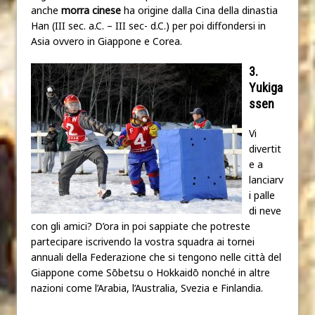
anche
morra cinese
ha origine dalla Cina della dinastia
Han (III sec. a.C. – III sec- d.C.) per poi diffondersi in
Asia ovvero in Giappone e Corea.
3.
Yukiga
ssen
Vi
divertit
e a
lanciarv
i palle
di neve
con gli amici? D’ora in poi sappiate che potreste
partecipare iscrivendo la vostra squadra ai tornei
annuali della Federazione che si tengono nelle città del
Giappone come Sōbetsu o Hokkaidō
nonché in altre
nazioni come l’Arabia, l’Australia, Svezia e Finlandia.