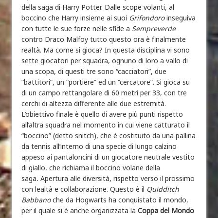
della saga di Harry Potter. Dalle scope volanti, al
boccino che Harry insieme ai suoi
Grifondoro
inseguiva
con tutte le sue forze nelle sfide a
Sempreverde
contro Draco Malfoy tutto questo ora è finalmente
realtà. Ma come si gioca? In questa disciplina vi sono
sette giocatori per squadra, ognuno di loro a vallo di
una scopa, di questi tre sono “cacciatori”, due
“battitori”, un “portiere” ed un “cercatore”. Si gioca su
di un campo rettangolare di 60 metri per 33, con tre
cerchi di altezza differente alle due estremità.
L’obiettivo finale è quello di avere più punti rispetto
all’altra squadra nel momento in cui viene catturato il
“boccino” (detto snitch), che è costituito da una pallina
da tennis all’interno di una specie di lungo calzino
appeso ai pantaloncini di un giocatore neutrale vestito
di giallo, che richiama il boccino volane della
saga
.
Apertura alle diversità, rispetto verso il prossimo
con lealtà e collaborazione. Questo è il
Quidditch
Babbano
che da Hogwarts
ha conquistato il mondo,
per il quale si è anche organizzata la
Coppa del Mondo