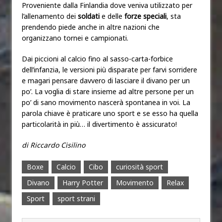
Proveniente dalla Finlandia dove veniva utilizzato per
l’allenamento dei
soldati
e delle
forze
speciali
, sta
prendendo piede anche in altre nazioni che
organizzano tornei e campionati.
Dai piccioni al calcio fino al sasso-carta-forbice
dell’infanzia, le versioni più disparate per farvi sorridere
e magari pensare davvero di lasciare il divano per un
po’. La voglia di stare insieme ad altre persone per un
po’ di sano movimento nascerà spontanea in voi. La
parola chiave è praticare uno sport e se esso ha quella
particolarità in più… il divertimento è assicurato!
di Riccardo Cisilino
Boxe
Calcio
Cibo
curiosità sport
Divano
Harry Potter
Movimento
Relax
Sport
sport strani