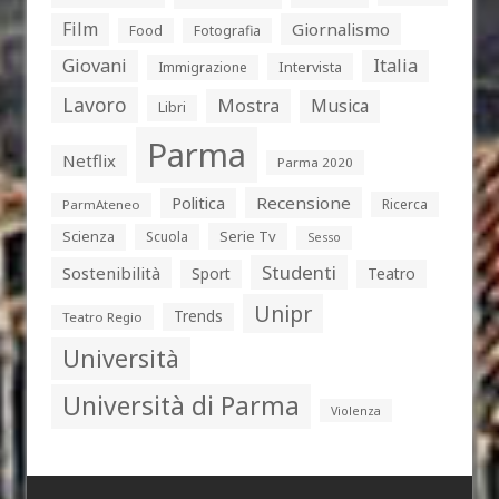
Film
Giornalismo
Food
Fotografia
Giovani
Italia
Intervista
Immigrazione
Lavoro
Mostra
Musica
Libri
Parma
Netflix
Parma 2020
Politica
Recensione
Ricerca
ParmAteneo
Serie Tv
Scienza
Scuola
Sesso
Studenti
Sostenibilità
Sport
Teatro
Unipr
Trends
Teatro Regio
Università
Università di Parma
Violenza