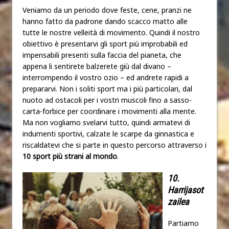
Veniamo da un periodo dove feste, cene, pranzi ne
hanno fatto da padrone dando scacco matto alle
tutte le nostre velleità di movimento. Quindi il nostro
obiettivo è presentarvi gli sport più improbabili ed
impensabili presenti sulla faccia del pianeta, che
appena li sentirete balzerete giù dal divano –
interrompendo il vostro ozio – ed andrete rapidi a
prepararvi. Non i soliti sport ma i più particolari, dal
nuoto ad ostacoli per i vostri muscoli fino a sasso-
carta-forbice per coordinare i movimenti alla mente.
Ma non vogliamo svelarvi tutto, quindi armatevi di
indumenti sportivi, calzate le scarpe da ginnastica e
riscaldatevi che si parte in questo percorso attraverso i
10 sport più strani al mondo
.
10
.
Harrijasot
zailea
Partiamo