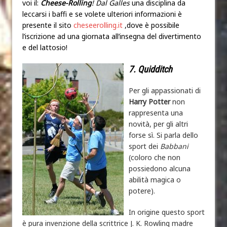
voi il:
Cheese-Rolling
! Dal Galles
una disciplina da
leccarsi i baffi e se volete ulteriori informazioni è
presente il sito
cheseerolling.it
,dove è possibile
l’iscrizione ad una giornata all’insegna del divertimento
e del lattosio!
7. Quidditch
Per gli appassionati di
Harry Potter
non
rappresenta una
novità, per gli altri
forse sì. Si parla dello
sport dei
Babbani
(coloro che non
possiedono alcuna
abilità magica o
potere).
In origine questo sport
è pura invenzione della scrittrice J. K. Rowling madre