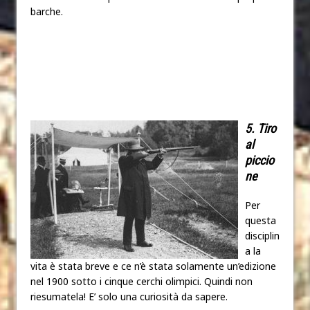
barche.
5. Tiro
al
piccio
ne
Per
questa
disciplin
a la
vita è stata breve e ce n’è stata solamente un’edizione
nel 1900 sotto i cinque cerchi olimpici. Quindi non
riesumatela! E’ solo una curiosità da sapere.