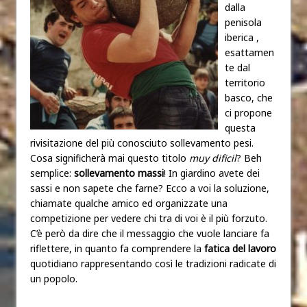
dalla
penisola
iberica ,
esattamen
te dal
territorio
basco, che
ci propone
questa
rivisitazione del più conosciuto sollevamento pesi.
Cosa significherà mai questo titolo
muy dificil
? Beh
semplice:
sollevamento massi
! In giardino avete dei
sassi e non sapete che farne? Ecco a voi la soluzione,
chiamate qualche amico ed organizzate una
competizione per vedere chi tra di voi è il più forzuto.
C’è però da dire che il messaggio che vuole lanciare fa
riflettere, in quanto fa comprendere la
fatica
del lavoro
quotidiano rappresentando così le tradizioni radicate di
un popolo.