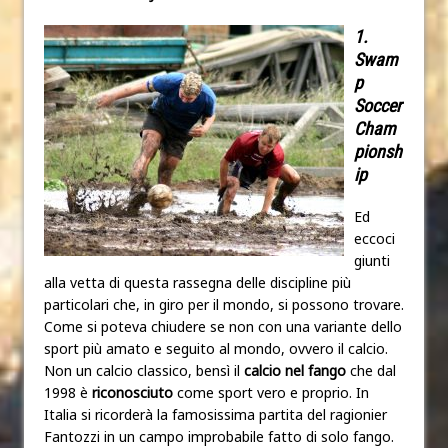
1.
Swam
p
Soccer
Cham
pionsh
ip
Ed
eccoci
giunti
alla vetta di questa rassegna delle discipline più
particolari che, in giro per il mondo, si possono trovare.
Come si poteva chiudere se non con una variante dello
sport più amato e seguito al mondo, ovvero il calcio.
Non un calcio classico, bensì il
calcio nel fango
che dal
1998 è
riconosciuto
come sport vero e proprio. In
Italia si ricorderà la famosissima partita del ragionier
Fantozzi in un campo improbabile fatto di solo fango.