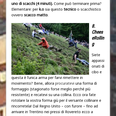
uno di scacchi (4 minuti).
Come può terminare prima?
Elementare: per
k.o
sia questo
tecnico
o scacchistico
ovvero
scacco matto
.
8.
Chees
eRollin
g
Siete
appassi
onati di
cibo e
questa è l’unica arma per farvi rimettere in
movimento? Bene, allora
procuratevi
una forma di
formaggio (stagionato forse meglio perché più
resistente) e recatevi su una collina. Ecco ora fate
rotolare la vostra forma giù per il versante collinare e
rincorretela! Dal Regno Unito – con furore – fino ad
arrivare in Trentino nei pressi di Rovereto ecco a