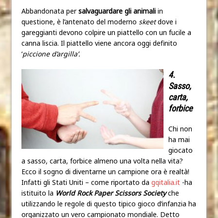
Abbandonata per
salvaguardare
gli animali
in
questione, è l’antenato del moderno
skeet
dove i
gareggianti devono colpire un piattello con un fucile a
canna liscia. Il piattello viene ancora oggi definito
‘
piccione d’argilla’.
4.
Sasso,
carta,
forbice
Chi non
ha mai
giocato
a sasso, carta, forbice almeno una volta nella vita?
Ecco il sogno di diventarne un campione ora è realtà!
Infatti gli Stati Uniti – come riportato da
gqitalia.it
-ha
istituito la
World Rock Paper Scissors Society
che
utilizzando le regole di questo tipico gioco d’infanzia ha
organizzato un vero campionato mondiale. Detto