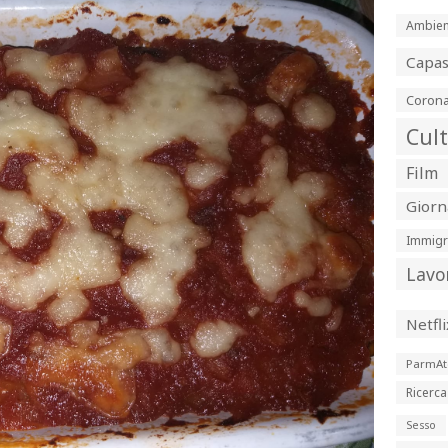
Ambien
Capa
Corona
Cul
Film
Giorn
Immigr
Lavo
Netfli
ParmAt
Ricerca
Sesso