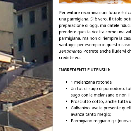
Per evitare recriminazioni future è il
una parmigiana. Sì è vero, il titolo po
preparazione di oggi, ma datele fiduc
prendete questa ricetta come una valid
parmigiana, ma non di riempire la casa c
vantaggi: per esempio in questo caso
sentimento
. Potrete anche illudervi c
credete voi.
INGREDIENTI E UTENSILI:
1 melanzana rotonda;
Un tot di sugo di pomodoro: tut
sugo con le melanzane e non il
Prosciutto cotto, anche tutta u
Galbanino: avete presente quello
avanza tanto meglio;
Parmigiano reggiano q.c (nuova 