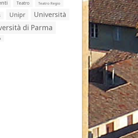
nti
Teatro
Teatro Regio
Università
Unipr
s
versità di Parma
a