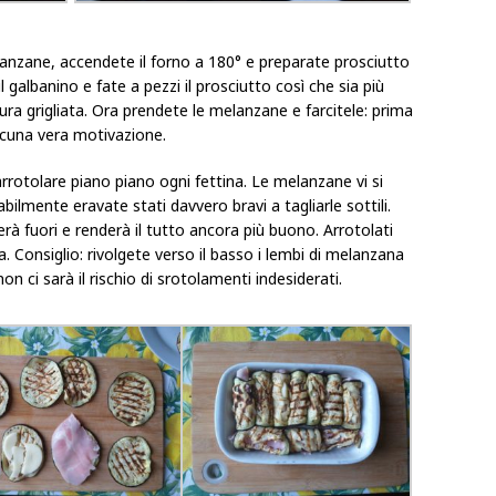
anzane, accendete il forno a 180° e preparate prosciutto
il galbanino e fate a pezzi il prosciutto così che sia più
dura grigliata. Ora prendete le melanzane e farcitele: prima
alcuna vera motivazione.
rotolare piano piano ogni fettina. Le melanzane vi si
lmente eravate stati davvero bravi a tagliarle sottili.
erà fuori e renderà il tutto ancora più buono. Arrotolati
fila. Consiglio: rivolgete verso il basso i lembi di melanzana
on ci sarà il rischio di srotolamenti indesiderati.