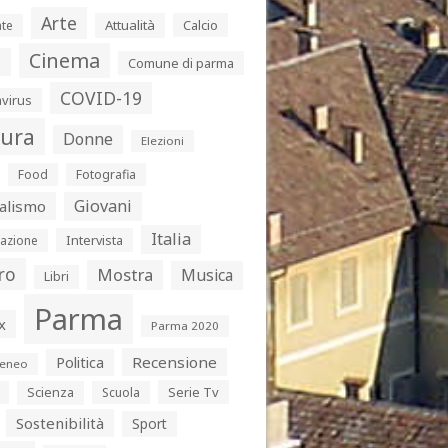
Arte
Attualità
Calcio
te
Cinema
s
Comune di parma
COVID-19
virus
tura
Donne
Elezioni
Food
Fotografia
Giovani
alismo
Italia
Intervista
azione
ro
Mostra
Musica
Libri
Parma
x
Parma 2020
Politica
Recensione
eneo
Serie Tv
Scienza
Scuola
Sostenibilità
Sport