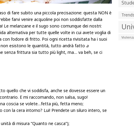
Stude
 caso di fare subito una piccola precisazione: questa NON è
Trend
trebbe farvi venire acquoline poi non soddisfatte dalla
Uni
ia! Le melanzane e il sugo sono comunque dei nostri:
a alternativa per tutte quelle volte in cui avete voglia di
Violenz
on l’odore di fritto. Poi ogni ricetta rivisitata ha i suoi
 non esistono le quantità, tutto andrà fatto
a
he senza frittura sia tutto più light, ma… va beh, se ci
to quello che vi soddisfa, anche se dovesse essere un
 contrario. E mi raccomando, non salsa, sugo!
na coscia se volete…fetta più, fetta meno;
 con la cera intorno? Lui! Prendete un siluro intero, se
unità di misura “Quanto ne casca”);