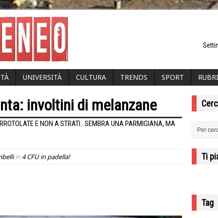
Setti
ITÀ
UNIVERSITÀ
CULTURA
TRENDS
SPORT
RUBR
nta: involtini di melanzane
Cerc
ARROTOLATE E NON A STRATI...SEMBRA UNA PARMIGIANA, MA
Ti p
belli
in
4 CFU in padella!
Tag