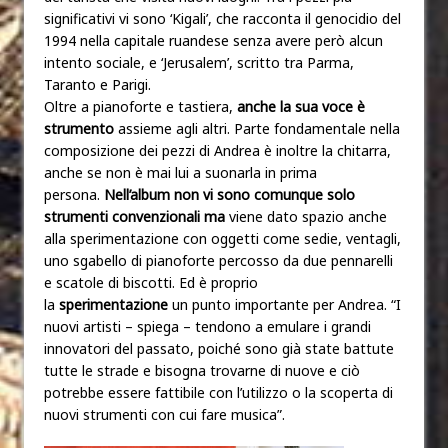
significativi vi sono ‘Kigali’, che racconta il genocidio del
1994 nella capitale ruandese senza avere però alcun
intento sociale, e ‘Jerusalem’, scritto tra Parma,
Taranto e Parigi.
Oltre a pianoforte e tastiera,
anche la sua voce è
strumento
assieme agli altri. Parte fondamentale nella
composizione dei pezzi di Andrea è inoltre la chitarra,
anche se non è mai lui a suonarla in prima
persona.
Nell’album non vi sono comunque solo
strumenti convenzionali ma
viene dato spazio anche
alla sperimentazione con oggetti come sedie, ventagli,
uno sgabello di pianoforte percosso da due pennarelli
e scatole di biscotti. Ed è proprio
la
sperimentazione
un punto importante per Andrea. “I
nuovi artisti – spiega – tendono a emulare i grandi
innovatori del passato, poiché sono già state battute
tutte le strade e bisogna trovarne di nuove e ciò
potrebbe essere fattibile con l’utilizzo o la scoperta di
nuovi strumenti con cui fare musica”.