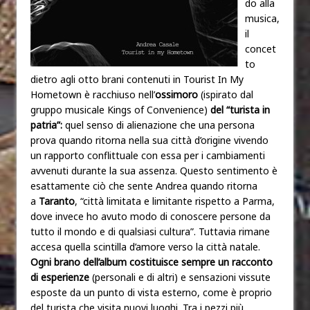
do alla
musica,
il
concet
to
dietro agli otto brani contenuti in Tourist In My
Hometown è racchiuso nell’
ossimoro
(ispirato dal
gruppo musicale Kings of Convenience)
del
“turista in
patria”:
quel senso di alienazione che una persona
prova quando ritorna nella sua città d’origine vivendo
un rapporto conflittuale con essa per i cambiamenti
avvenuti durante la sua assenza. Questo sentimento è
esattamente ciò che sente Andrea quando ritorna
a
Taranto
, “città limitata e limitante rispetto a Parma,
dove invece ho avuto modo di conoscere persone da
tutto il mondo e di qualsiasi cultura”. Tuttavia rimane
accesa quella scintilla d’amore verso la città natale.
Ogni brano dell’album costituisce sempre un racconto
di esperienze
(personali e di altri) e sensazioni vissute
esposte da un punto di vista esterno, come è proprio
del turista che visita nuovi luoghi. Tra i pezzi più