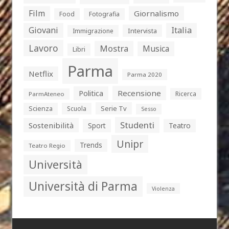
Film
Giornalismo
Food
Fotografia
Giovani
Italia
Intervista
Immigrazione
Lavoro
Mostra
Musica
Libri
Parma
Netflix
Parma 2020
Politica
Recensione
Ricerca
ParmAteneo
Serie Tv
Scienza
Scuola
Sesso
Studenti
Sostenibilità
Sport
Teatro
Unipr
Trends
Teatro Regio
Università
Università di Parma
Violenza