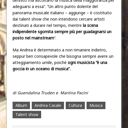
definito ma ascoltano la musica della maggioranza per
adeguarsi a essa”. “Un altro punto dolente del
panorama musicale italiano – aggiunge – è costituito
dai talent show che non intendono cercare artisti
destinati a durare nel tempo, mentre
la scena
indipendente sgomita sempre più per guadagnarsi un
posto nel mainstream
“.
Ma Andrea è determinato a non rimanere indietro,
seppur ben consapevole che bisogna sempre avere un
atteggiamento umile, poiché
ogni musicista “è una
goccia in un oceano di musica”.
di Guendalina Truden e Martina Pacini
Album
Andrea Casale
Cultura
Musica
Talent show