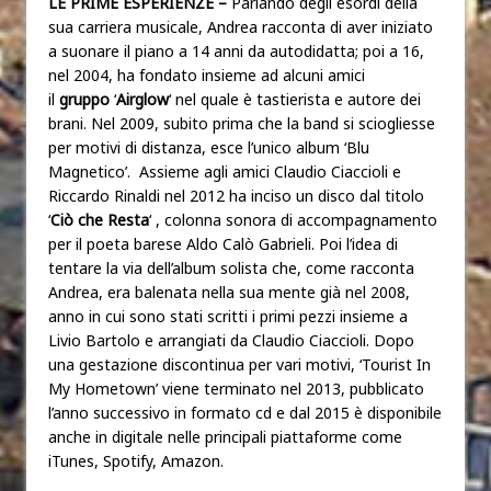
LE PRIME ESPERIENZE –
Parlando degli esordi della
sua carriera musicale, Andrea racconta di aver iniziato
a suonare il piano a 14 anni da autodidatta; poi a 16,
nel 2004, ha fondato insieme ad alcuni amici
il
gruppo
‘
Airglow
‘ nel quale è tastierista e autore dei
brani. Nel 2009, subito prima che la band si sciogliesse
per motivi di distanza, esce l’unico album ‘Blu
Magnetico’. Assieme agli amici Claudio Ciaccioli e
Riccardo Rinaldi nel 2012 ha inciso un disco dal titolo
‘
Ciò che Resta
‘ , colonna sonora di accompagnamento
per il poeta barese Aldo Calò Gabrieli. Poi l’idea di
tentare la via dell’album solista che, come racconta
Andrea, era balenata nella sua mente già nel 2008,
anno in cui sono stati scritti i primi pezzi insieme a
Livio Bartolo e arrangiati da Claudio Ciaccioli. Dopo
una gestazione discontinua per vari motivi, ‘Tourist In
My Hometown’ viene terminato nel 2013, pubblicato
l’anno successivo in formato cd e dal 2015 è disponibile
anche in digitale nelle principali piattaforme come
iTunes, Spotify, Amazon.