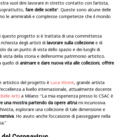
tra vuol dire lavorare in stretto contatto con l’artista,
 soprattutto,
fare delle scelte
”. Queste sono alcune delle
ano le ammirabili e complesse competenze che il mondo
 di questo progetto si è trattata di una committenza
 richiesta degli artisti di
lavorare sulla collezione
e di
lo da un punto di vista dello spazio e dei luoghi di
vista della storia e dell’enorme patrimonio artistico.
a quello di
animare e dare nuova vita alle collezioni
,
offrire
re artistico del progetto è
Luca Vitone
, grande artista
eccellenza a livello internazionale, attualmente docente
elle Arti)
a Milano: “La mia esperienza presso lo CSAC è
re una mostra partendo da opere altrui
mi incuriosiva.
hivista, esplorare una collezione di tale dimensione e
mersiva
. Ho avuto anche l’occasione di passeggiare nella
ia.”
i del Coronavirus