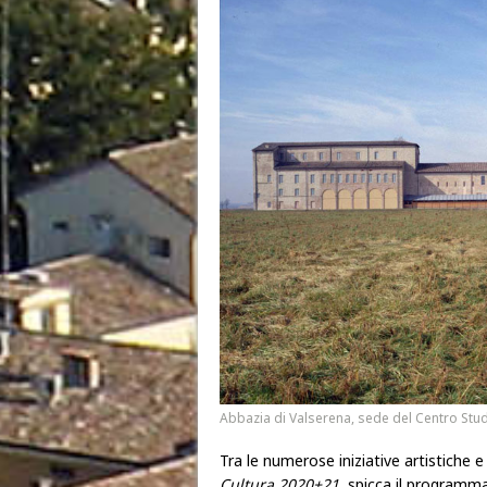
Abbazia di Valserena, sede del Centro Stud
Tra le numerose iniziative artistiche e
Cultura 2020+21
, spicca il programma