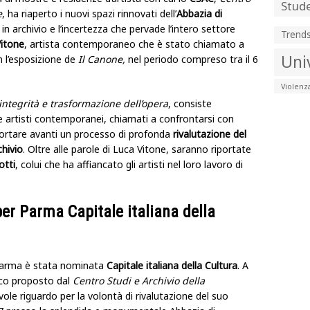
Stude
e
, ha riaperto i nuovi spazi rinnovati dell’
Abbazia di
 in archivio e l’incertezza che pervade l’intero settore
Trend
itone
, artista contemporaneo che è stato chiamato a
Uni
 l’esposizione de
Il Canone,
nel periodo compreso tra il 6
Violenz
ntegrità e trasformazione dell’opera
, consiste
re artisti contemporanei, chiamati a confrontarsi con
 portare avanti un processo di profonda
rivalutazione del
chivio
. Oltre alle parole di Luca Vitone, saranno riportate
otti
, colui che ha affiancato gli artisti nel loro lavoro di
per Parma Capitale italiana della
Parma è stata nominata
Capitale italiana della Cultura
. A
tico proposto dal
Centro Studi e Archivio della
vole riguardo per la volontà di rivalutazione del suo