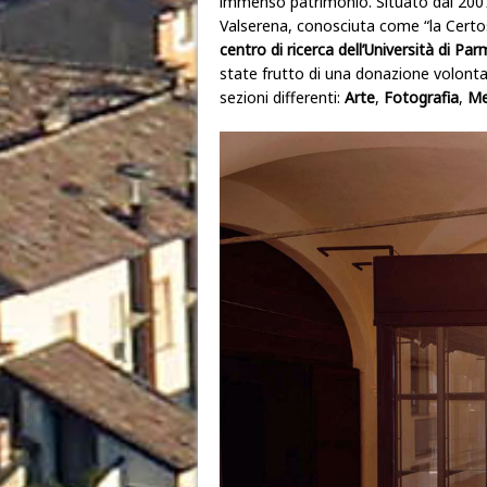
immenso patrimonio.
Situato dal 200
Valserena, conosciuta come “la Certos
centro di ricerca dell’Università di Pa
state frutto di una donazione volontar
sezioni differenti:
Arte
,
Fotografia
,
Me