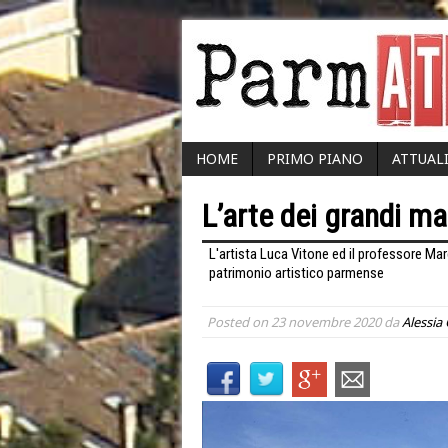
HOME
PRIMO PIANO
ATTUAL
L’arte dei grandi ma
L'artista Luca Vitone ed il professore Mar
patrimonio artistico parmense
Posted on
23 novembre 2020
da
Alessia