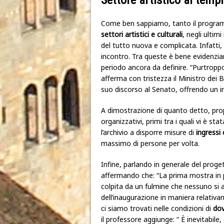
Come ben sappiamo, tanto il progr
settori artistici e culturali
, negli ultim
del tutto nuova e complicata. Infatti,
incontro. Tra queste è bene evidenzia
periodo ancora da definire. “Purtropp
afferma con tristezza
il Ministro dei 
suo discorso al Senato, offrendo un 
A dimostrazione di quanto detto, prop
organizzativi, primi tra i quali vi è sta
l’archivio a disporre misure di
ingressi
massimo di persone per volta.
Infine, parlando in generale del proget
affermando che: “La prima mostra in p
colpita da un fulmine che nessuno si 
dell’inaugurazione in maniera relativ
ci siamo trovati nelle condizioni di
dov
il professore aggiunge: “ È inevitabile