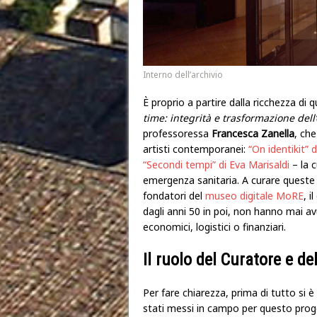
Interno dell’archivio
È proprio a partire dalla ricchezza di 
time: integrità e trasformazione dell
professoressa
Francesca Zanella
, che
artisti contemporanei:
“On identikit” 
“Secondi tempi” di Eva Marisaldi
– la c
emergenza sanitaria. A curare queste
fondatori del
museo digitale MoRE
, i
dagli anni 50 in poi, non hanno mai avu
economici, logistici o finanziari.
Il ruolo del Curatore e del
Per fare chiarezza, prima di tutto si è 
stati messi in campo per questo proge