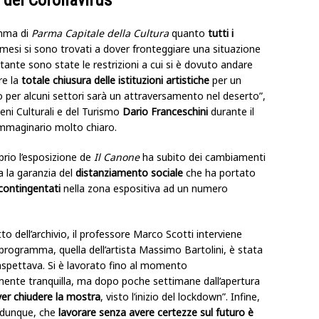
amma di
Parma Capitale della Cultura
quanto
tutti i
i mesi si sono trovati a dover fronteggiare una situazione
 tante sono state le restrizioni a cui si è dovuto andare
re la
totale chiusura delle istituzioni artistiche
per un
o per alcuni settori sarà un attraversamento nel deserto”,
Beni Culturali e del Turismo
Dario Franceschini
durante il
immaginario molto chiaro.
rio l’esposizione de
Il Canone
ha subito dei cambiamenti
ta la garanzia del
distanziamento sociale
che ha portato
 contingentati
nella zona espositiva ad un numero
to dell’archivio, il professore Marco Scotti interviene
rogramma, quella dell’artista Massimo Bartolini, è stata
aspettava. Si è lavorato fino al momento
amente tranquilla, ma dopo poche settimane dall’apertura
er chiudere la mostra
, visto l’inizio del lockdown”. Infine,
, dunque, che
lavorare senza avere certezze sul futuro è