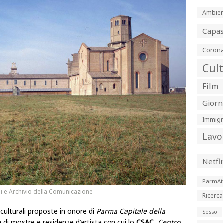
Ambien
Capa
Corona
Cul
Film
Giorn
Immigr
Lavo
Netfli
ParmAt
i e Archivio della Comunicazione
Ricerca
 culturali proposte in onore di
Parma Capitale della
Sesso
 di mostre e residenze d’artista con cui lo
CSAC
,
Centro