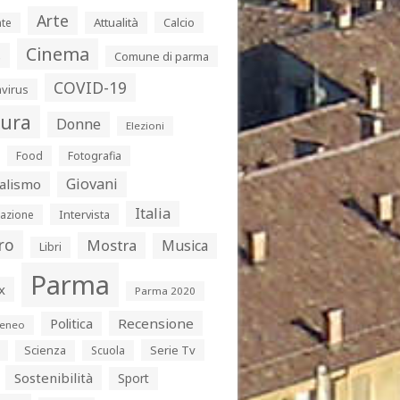
Arte
Attualità
Calcio
te
Cinema
s
Comune di parma
COVID-19
virus
tura
Donne
Elezioni
Food
Fotografia
Giovani
alismo
Italia
Intervista
azione
ro
Mostra
Musica
Libri
Parma
x
Parma 2020
Politica
Recensione
eneo
Serie Tv
Scienza
Scuola
Sostenibilità
Sport