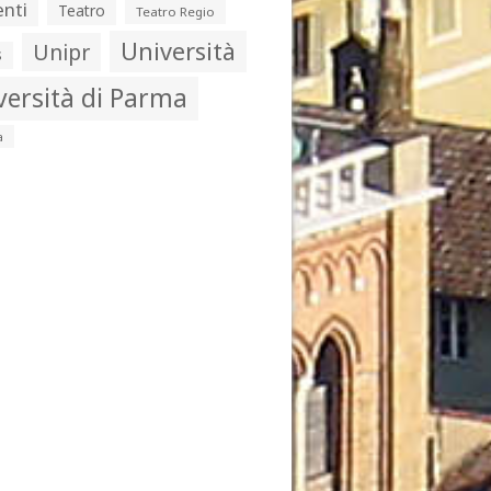
nti
Teatro
Teatro Regio
Università
Unipr
s
versità di Parma
a