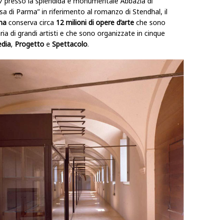
7 presso la splendida e monumentale Abbazia di
a di Parma” in riferimento al romanzo di Stendhal, il
rma
conserva circa
12 milioni di opere d’arte
che sono
ia di grandi artisti e che sono organizzate in cinque
dia
,
Progetto
e
Spettacolo
.