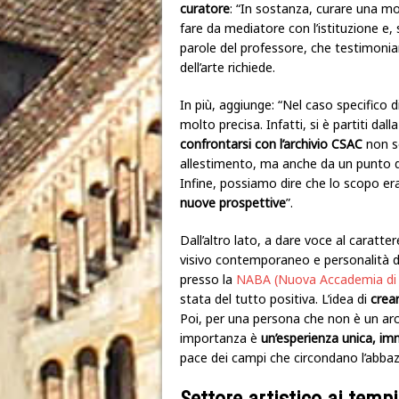
curatore
: “In sostanza, curare una mos
fare da mediatore con l’istituzione e,
parole del professore, che testimoni
dell’arte richiede.
In più, aggiunge: “Nel caso specifico
molto precisa. Infatti, si è partiti dalla
confrontarsi con l’archivio CSAC
non so
allestimento, ma anche da un punto di 
Infine, possiamo dire che lo scopo er
nuove prospettive
”.
Dall’altro lato, a dare voce al caratte
visivo contemporaneo e personalità d’
presso la
NABA (Nuova Accademia di B
stata del tutto positiva. L’idea di
crea
Poi, per una persona che non è un arc
importanza è
un’
esperienza unica, im
pace dei campi che circondano l’abbaz
Settore artistico ai temp