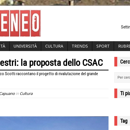
Setti
ITÀ
UNIVERSITÀ
CULTURA
TRENDS
SPORT
RUBR
estri: la proposta dello CSAC
Cerc
co Scotti raccontano il progetto di rivalutazione del grande
Ti p
 Capuano
in
Cultura
Tag