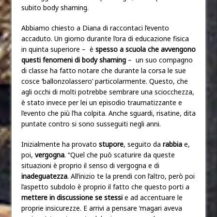
subito body shaming.
Abbiamo chiesto a Diana di raccontaci l’evento
accaduto. Un giorno durante l’ora di educazione fisica
in quinta superiore – è
spesso a scuola che avvengono
questi fenomeni di body shaming
– un suo compagno
di classe ha fatto notare che durante la corsa le sue
cosce ‘ballonzolassero’ particolarmente.
Questo, che
agli occhi di molti potrebbe sembrare una sciocchezza,
è stato invece per lei un episodio traumatizzante e
l’evento che più l’ha colpita. Anche sguardi, risatine, dita
puntate contro si sono susseguiti negli anni.
Inizialmente ha provato
stupore
, seguito da
rabbia
e,
poi,
vergogna
. “Quel che può scaturire da queste
situazioni è proprio il senso di vergogna e di
inadeguatezza
. All’inizio te la prendi con l’altro, però poi
l’aspetto subdolo è proprio il fatto che questo porti a
mettere in discussione se stessi
e ad accentuare le
proprie insicurezze. E arrivi a pensare ‘magari aveva