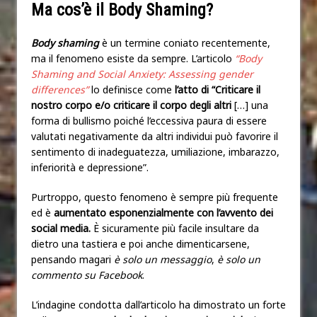
Ma cos’è il Body Shaming?
Body shaming
è un termine coniato recentemente,
ma il fenomeno esiste da sempre. L’articolo
“Body
Shaming and Social Anxiety: Assessing gender
differences”
lo definisce come
l’atto di “C
riticare il
nostro corpo e/o criticare il corpo degli altri
[…] una
forma di bullismo poiché l’eccessiva paura di essere
valutati negativamente da altri individui può favorire il
sentimento di inadeguatezza, umiliazione, imbarazzo,
inferiorità e depressione”.
Purtroppo, questo fenomeno è sempre più frequente
ed è
aumentato esponenzialmente con l’avvento dei
social media.
È sicuramente più facile insultare da
dietro una tastiera e poi anche dimenticarsene,
pensando magari
è solo un messaggio
,
è solo un
commento su Facebook
.
L’indagine condotta dall’articolo ha dimostrato un forte