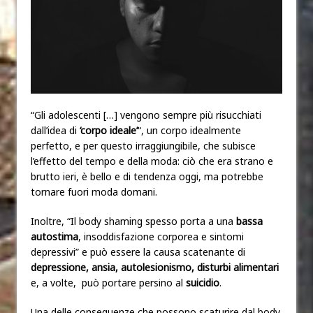
“Gli adolescenti […] vengono sempre più risucchiati
dall’idea di
‘corpo ideale’
“, un corpo idealmente
perfetto, e per questo irraggiungibile, che subisce
l’effetto del tempo e della moda: ciò che era strano e
brutto ieri, è bello e di tendenza oggi, ma potrebbe
tornare fuori moda domani.
Inoltre, “Il body shaming spesso porta a una
bassa
autostima
, insoddisfazione corporea e sintomi
depressivi” e può essere la causa scatenante di
depressione, ansia, autolesionismo, disturbi alimentari
e, a volte, può portare persino al
suicidio
.
Una delle conseguenze che possono scaturire dal body