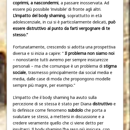
coprirmi, a nascondermi
, a passare inosservata. Ad
essere più possibile ‘invisibile’ di fronte agli altri.
L’impatto del body shaming
, soprattutto in età
adolescenziale, in cui si è particolarmente delicati,
può
essere distruttivo al punto da farti vergognare di te
stesso.”
Fortunatamente, crescendo si adotta una prospettiva
diversa e si inizia a capire
: ”
Il problema non siamo noi
– nonostante tutti avremo per sempre insicurezze
personali – ma che comunque è un problema di
stigma
sociale
, trasmesso principalmente dai social media e
media, dalle case di moda che propongono modelle
sempre più magre, per esempio.”
L’impatto che il body shaming ha avuto sulla
percezione di se stessa è stato per Diana
distruttivo
e
lo definisce come fenomeno
subdolo
che porta a
svalutare se stessi, a mettersi in discussione e a
credere veramente quello che ci viene detto per
insultarci. Il body shaming l’ha reso più insicura, con