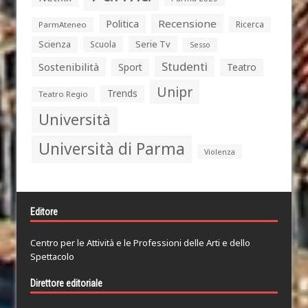
Politica
Recensione
Ricerca
ParmAteneo
Serie Tv
Scienza
Scuola
Sesso
Studenti
Sostenibilità
Sport
Teatro
Unipr
Trends
Teatro Regio
Università
Università di Parma
Violenza
Editore
Centro per le Attività e le Professioni delle Arti e dello
Spettacolo
Direttore editoriale