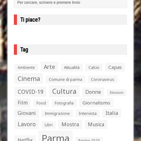
Ti piace?
Tag
Arte
Capas
Attualità
Calcio
Ambiente
Cinema
Comune di parma
Coronavirus
Cultura
COVID-19
Donne
Elezioni
Film
Giornalismo
Food
Fotografia
Giovani
Italia
Intervista
Immigrazione
Lavoro
Mostra
Musica
Libri
Parma
Netflix
Parma 2020