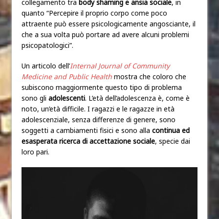
collegamento tra
body shaming e
ansia sociale
, in
quanto “Percepire il proprio corpo come poco
attraente può essere psicologicamente angosciante, il
che a sua volta può portare ad avere alcuni problemi
psicopatologici”.
Un articolo dell’
Internal Journal of Community
Medicine and Public Health
mostra che coloro che
subiscono maggiormente questo tipo di problema
sono gli
adolescenti
. L’età dell’adolescenza è, come è
noto, un’età difficile. I ragazzi e le ragazze in età
adolescenziale, senza differenze di genere, sono
soggetti a cambiamenti fisici e sono alla
continua ed
esasperata ricerca di accettazione sociale
, specie dai
loro pari.