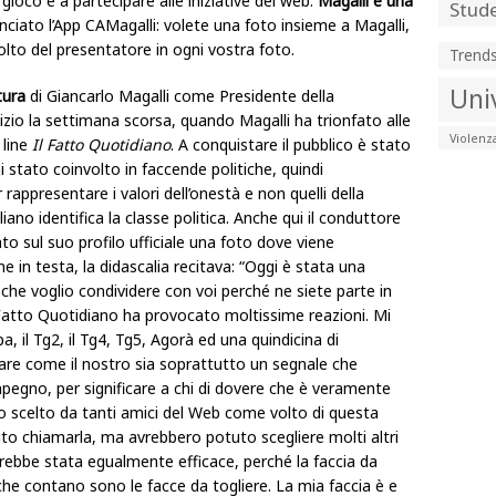
 gioco e a partecipare alle iniziative del web.
Magalli è una
Stude
anciato l’App CAMagalli: volete una foto insieme a Magalli,
 volto del presentatore in ogni vostra foto.
Trend
Uni
tura
di Giancarlo Magalli come Presidente della
izio la settimana scorsa, quando Magalli ha trionfato alle
Violenz
 line
Il Fatto Quotidiano
. A conquistare il pubblico è stato
i stato coinvolto in faccende politiche, quindi
rappresentare i valori dell’onestà e non quelli della
iano identifica la classe politica. Anche qui il conduttore
ato sul suo profilo ufficiale una foto dove viene
in testa, la didascalia recitava: “Oggi è stata una
che voglio condividere con voi perché ne siete parte in
 Fatto Quotidiano ha provocato moltissime reazioni. Mi
, il Tg2, il Tg4, Tg5, Agorà ed una quindicina di
egare come il nostro sia soprattutto un segnale che
pegno, per significare a chi di dovere che è veramente
o scelto da tanti amici del Web come volto di questa
to chiamarla, ma avrebbero potuto scegliere molti altri
arebbe stata egualmente efficace, perché la faccia da
che contano sono le facce da togliere. La mia faccia è e