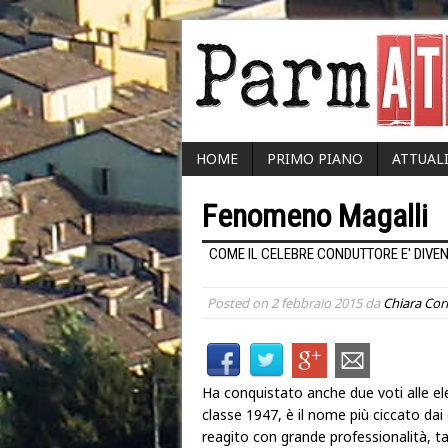
HOME
PRIMO PIANO
ATTUAL
Fenomeno Magalli
COME IL CELEBRE CONDUTTORE E' DIVEN
Posted on
2 febbraio 2015
da
Chiara Cor
Ha conquistato anche due voti alle ele
classe 1947, è il nome più ciccato dai 
reagito con grande professionalità, t