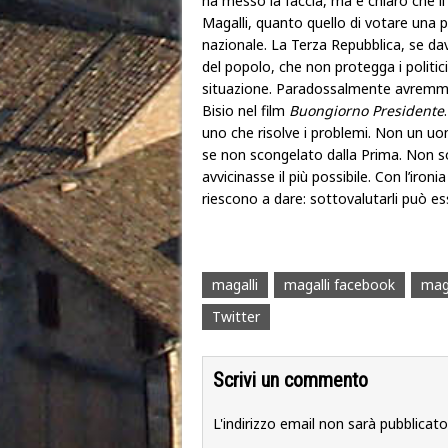
ha messo la faccia, ma è chiaro che i
Magalli, quanto quello di votare una per
nazionale. La Terza Repubblica, se dav
del popolo, che non protegga i politic
situazione. Paradossalmente avremmo
Bisio nel film
Buongiorno Presidente
uno che risolve i problemi. Non un uo
se non scongelato dalla Prima. Non so 
avvicinasse il più possibile. Con l’iro
riescono a dare: sottovalutarli può es
magalli
magalli facebook
mag
Twitter
Scrivi un commento
L'indirizzo email non sarà pubblicato