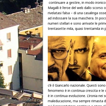
continuare a gestire, in modo ironico
Magalli è l’eroe del web dallo scorso o
rivelatasi falsa – di una casalinga os
ad indossare la sua maschera. In poco
numeri stellari e sono arrivate le pri
trentasette mila, quasi trentamila in 
c’è il Giancarlo nazionale. Questi sono
fenomeno è in continua crescita e le co
è in continua evoluzione. L’ironia nei 
maleducazione, ma sempre rimasta dive