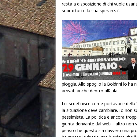
resta a disposizione di chi vuole usar
soprattutto la sua speranza”.
pioggia. Allo spoglio la Boldrini lo h
arrivati anche dentro all’aula.
Lui si definisce come portavoce della “
la situazione deve cambiare. Io non s
pessimista. La politica è ancora trop
giunta derivante dal web – altro non 
penso che questa sia davvero una prot