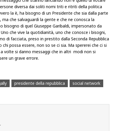
l messaggio che stanno lanciando non è quello di votare
sone diversa dai soliti nomi triti e ritriti della politica
vero la è, ha bisogno di un Presidente che sia dalla parte
i, ma che salvaguardi la gente e che ne conosca la
 bisogno di quel Giuseppe Garibaldi, impersonato da
. Uno che vive la quotidianità, uno che conosce i bisogni,
mo di facciata, preso in prestito dalla Seconda Repubblica
chi possa essere, non so se ci sia. Ma spererei che ci si
nia a volte si danno messaggi che in altri modi non si
sere un grave errore.
ally
presidente della repubblica
social network
.