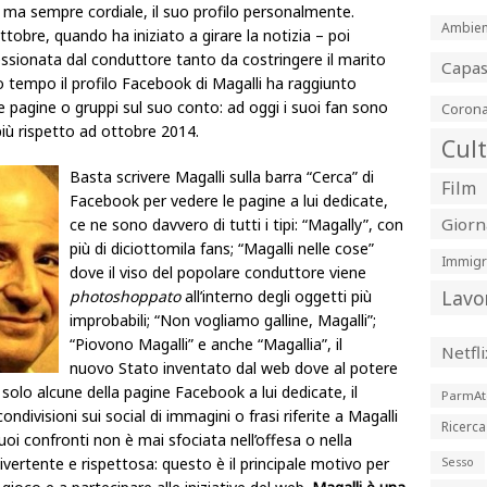
 ma sempre cordiale, il suo profilo personalmente.
Ambien
ttobre, quando ha iniziato a girare la notizia – poi
sessionata dal conduttore tanto da costringere il marito
Capa
 tempo il profilo Facebook di Magalli ha raggiunto
me pagine o gruppi sul suo conto: ad oggi i suoi fan sono
Corona
più rispetto ad ottobre 2014.
Cul
Basta scrivere Magalli sulla barra “Cerca” di
Film
Facebook per vedere le pagine a lui dedicate,
Giorn
ce ne sono davvero di tutti i tipi: “Magally”, con
più di diciottomila fans; “Magalli nelle cose”
Immigr
dove il viso del popolare conduttore viene
Lavo
photoshoppato
all’interno degli oggetti più
improbabili; “Non vogliamo galline, Magalli”;
“Piovono Magalli” e anche “Magallia”, il
Netfli
nuovo Stato inventato dal web dove al potere
 solo alcune della pagine Facebook a lui dedicate, il
ParmAt
ndivisioni sui social di immagini o frasi riferite a Magalli
Ricerca
suoi confronti non è mai sfociata nell’offesa o nella
rtente e rispettosa: questo è il principale motivo per
Sesso