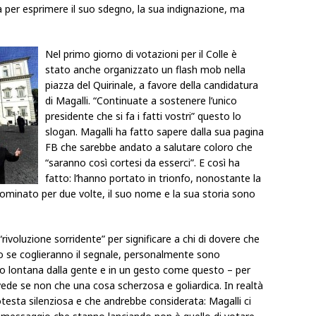
la per esprimere il suo sdegno, la sua indignazione, ma
Nel primo giorno di votazioni per il Colle è
stato anche organizzato un flash mob nella
piazza del Quirinale, a favore della candidatura
di Magalli. “Continuate a sostenere l’unico
presidente che si fa i fatti vostri” questo lo
slogan. Magalli ha fatto sapere dalla sua pagina
FB che sarebbe andato a salutare coloro che
“saranno così cortesi da esserci”. E così ha
fatto: l’hanno portato in trionfo, nonostante la
a nominato per due volte, il suo nome e la sua storia sono
rivoluzione sorridente” per significare a chi di dovere che
o se coglieranno il segnale, personalmente sono
po lontana dalla gente e in un gesto come questo – per
vede se non che una cosa scherzosa e goliardica. In realtà
esta silenziosa e che andrebbe considerata: Magalli ci