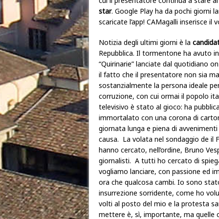
cui il presentatore continua a stare al
star
. Google Play ha da pochi giorni l
scaricate l’app! CAMagalli inserisce il
Notizia degli ultimi giorni è la
candida
Repubblica. Il tormentone ha avuto in
“Quirinarie” lanciate dal quotidiano on
il fatto che il presentatore non sia ma
sostanzialmente la persona ideale per 
corruzione, con cui ormai il popolo ital
televisivo è stato al gioco: ha pubblic
immortalato con una corona di cartone 
giornata lunga e piena di avvenimenti 
causa. La volata nel sondaggio de il
hanno cercato, nell’ordine, Bruno Vespa
giornalisti. A tutti ho cercato di spi
vogliamo lanciare, con passione ed im
ora che qualcosa cambi. Io sono stat
insurrezione sorridente, come ho volu
volti al posto del mio e la protesta s
mettere è, sì, importante, ma quelle 