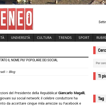
Setti
ITÀ
UNIVERSITÀ
CULTURA
TRENDS
SPORT
RUBR
Cerc
TATO IL NOME PIU' POPOLARE DEI SOCIAL
radi
in
Blog
Ti p
zioni del Presidente della Repubblica!
Giancarlo Magalli
,
giovani sui social network: il celebre conduttore ha
Tag
anto da accettare cinque mila amicizie su Facebook e