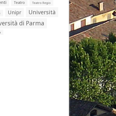
nti
Teatro
Teatro Regio
Università
Unipr
s
versità di Parma
a