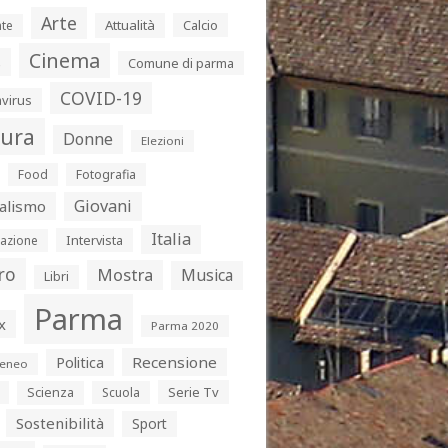
Arte
Attualità
Calcio
te
Cinema
s
Comune di parma
COVID-19
virus
tura
Donne
Elezioni
Food
Fotografia
Giovani
alismo
Italia
Intervista
azione
ro
Mostra
Musica
Libri
Parma
x
Parma 2020
Politica
Recensione
eneo
Serie Tv
Scienza
Scuola
Sostenibilità
Sport