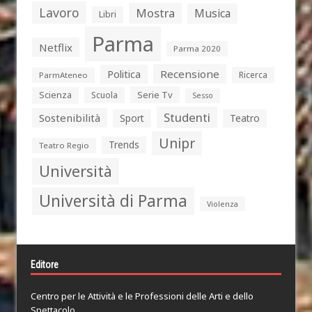
Lavoro
Mostra
Musica
Libri
Parma
Netflix
Parma 2020
Politica
Recensione
Ricerca
ParmAteneo
Serie Tv
Scienza
Scuola
Sesso
Studenti
Sostenibilità
Sport
Teatro
Unipr
Trends
Teatro Regio
Università
Università di Parma
Violenza
Editore
Centro per le Attività e le Professioni delle Arti e dello
Spettacolo