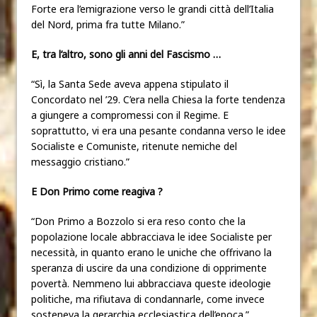
Forte era l’emigrazione verso le grandi città dell’Italia
del Nord, prima fra tutte Milano.”
E, tra l’altro, sono gli anni del Fascismo …
“Sì, la Santa Sede aveva appena stipulato il
Concordato nel ’29. C’era nella Chiesa la forte tendenza
a giungere a compromessi con il Regime. E
soprattutto, vi era una pesante condanna verso le idee
Socialiste e Comuniste, ritenute nemiche del
messaggio cristiano.”
E Don Primo come reagiva ?
“Don Primo a Bozzolo si era reso conto che la
popolazione locale abbracciava le idee Socialiste per
necessità, in quanto erano le uniche che offrivano la
speranza di uscire da una condizione di opprimente
povertà. Nemmeno lui abbracciava queste ideologie
politiche, ma rifiutava di condannarle, come invece
sosteneva la gerarchia ecclesiastica dell’epoca.”