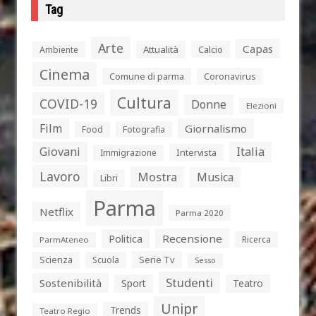
Tag
Arte
Capas
Attualità
Calcio
Ambiente
Cinema
Comune di parma
Coronavirus
Cultura
COVID-19
Donne
Elezioni
Film
Giornalismo
Food
Fotografia
Giovani
Italia
Intervista
Immigrazione
Lavoro
Mostra
Musica
Libri
Parma
Netflix
Parma 2020
Politica
Recensione
Ricerca
ParmAteneo
Serie Tv
Scienza
Scuola
Sesso
Studenti
Sostenibilità
Sport
Teatro
Unipr
Trends
Teatro Regio