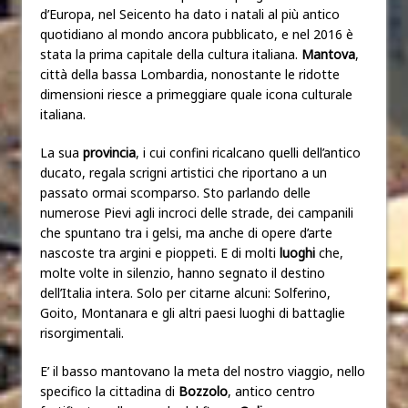
d’Europa, nel Seicento ha dato i natali al più antico
quotidiano al mondo ancora pubblicato, e nel 2016 è
stata la prima capitale della cultura italiana.
Mantova
,
città della bassa Lombardia, nonostante le ridotte
dimensioni riesce a primeggiare quale icona culturale
italiana.
La sua
provincia
, i cui confini ricalcano quelli dell’antico
ducato, regala scrigni artistici che riportano a un
passato ormai scomparso. Sto parlando delle
numerose Pievi agli incroci delle strade, dei campanili
che spuntano tra i gelsi, ma anche di opere d’arte
nascoste tra argini e pioppeti. E di molti
luoghi
che,
molte volte in silenzio, hanno segnato il destino
dell’Italia intera. Solo per citarne alcuni: Solferino,
Goito, Montanara e gli altri paesi luoghi di battaglie
risorgimentali.
E’ il basso mantovano la meta del nostro viaggio, nello
specifico la cittadina di
Bozzolo
, antico centro