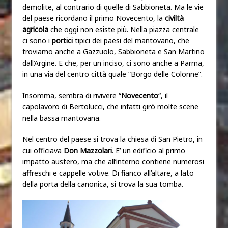
demolite, al contrario di quelle di Sabbioneta. Ma le vie
del paese ricordano il primo Novecento, la
civiltà
agricola
che oggi non esiste più. Nella piazza centrale
ci sono i
portici
tipici dei paesi del mantovano, che
troviamo anche a Gazzuolo, Sabbioneta e San Martino
dall’Argine. E che, per un inciso, ci sono anche a Parma,
in una via del centro città quale “Borgo delle Colonne”.
Insomma, sembra di rivivere “
Novecento
“, il
capolavoro di Bertolucci, che infatti girò molte scene
nella bassa mantovana.
Nel centro del paese si trova la chiesa di San Pietro, in
cui officiava
Don Mazzolari
. E’ un edificio al primo
impatto austero, ma che all’interno contiene numerosi
affreschi e cappelle votive. Di fianco all’altare, a lato
della porta della canonica, si trova la sua tomba.