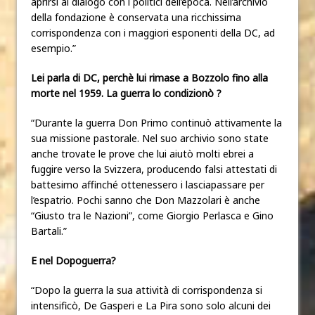
aprirsi al dialogo con i politici dell’epoca. Nell’archivio
della fondazione è conservata una ricchissima
corrispondenza con i maggiori esponenti della DC, ad
esempio.”
Lei parla di DC, perchè lui rimase a Bozzolo fino alla
morte nel 1959. La guerra lo condizionò ?
“Durante la guerra Don Primo continuò attivamente la
sua missione pastorale. Nel suo archivio sono state
anche trovate le prove che lui aiutò molti ebrei a
fuggire verso la Svizzera, producendo falsi attestati di
battesimo affinché ottenessero i lasciapassare per
l’espatrio. Pochi sanno che Don Mazzolari è anche
“Giusto tra le Nazioni”, come Giorgio Perlasca e Gino
Bartali.”
E nel Dopoguerra?
“Dopo la guerra la sua attività di corrispondenza si
intensificò, De Gasperi e La Pira sono solo alcuni dei