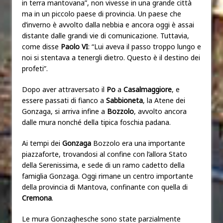
in terra mantovana”, non vivesse in una grande città
ma in un piccolo paese di provincia. Un paese che
d’inverno è avvolto dalla nebbia e ancora oggi è assai
distante dalle grandi vie di comunicazione. Tuttavia,
come disse
Paolo VI
: “Lui aveva il passo troppo lungo e
noi si stentava a tenergli dietro. Questo è il destino dei
profeti”.
Dopo aver attraversato il
Po
a
Casalmaggiore
, e
essere passati di fianco a
Sabbioneta
, la Atene dei
Gonzaga, si arriva infine a
Bozzolo
, avvolto ancora
dalle mura nonché della tipica foschia padana.
Ai tempi dei
Gonzaga
Bozzolo era una importante
piazzaforte, trovandosi al confine con l’allora Stato
della Serenissima, e sede di un ramo cadetto della
famiglia Gonzaga. Oggi rimane un centro importante
della provincia di Mantova, confinante con quella di
Cremona
.
Le mura Gonzaghesche sono state parzialmente