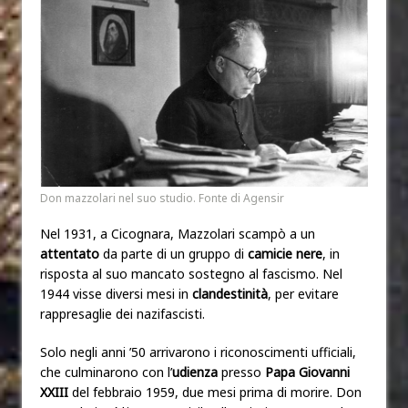
Don mazzolari nel suo studio. Fonte di Agensir
Nel 1931, a Cicognara, Mazzolari scampò a un
attentato
da parte di un gruppo di
camicie nere
, in
risposta al suo mancato sostegno al fascismo. Nel
1944 visse diversi mesi in
clandestinità
, per evitare
rappresaglie dei nazifascisti.
Solo negli anni ’50 arrivarono i riconoscimenti ufficiali,
che culminarono con l’
udienza
presso
Papa Giovanni
XXIII
del febbraio 1959, due mesi prima di morire. Don