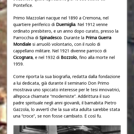
Pontefice.
Primo Mazzolari nacque nel 1890 a Cremona, nel
quartiere periferico di
Duemiglia
. Nel 1912 venne
ordinato presbitero, e un anno dopo curato, presso la
Parrocchia di
Spinadesco
. Durante la
Prima Guerra
Mondiale
si arruolò volontario, con il ruolo di
cappellano militare. Nel 1921 divenne parroco di
Cicognara
, e nel 1932 di
Bozzolo
, fino alla morte nel
1959.
Come riporta la sua biografia, redatta dalla fondazione
a lui dedicata, già durante il seminario Don Primo
mostrava uno spiccato interesse per le tesi innovatrici,
all’epoca chiamate “moderniste”. Addirittura il suo
padre spirituale negli anni giovanili, il barnabita Pietro
Gazzola, lo avvertì che la sua vita adulta sarebbe stata
una “croce”, se non fosse cambiato. E così fu.