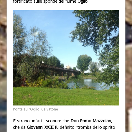
fortificato sulle sponde del fiume
Oglio
.
Ponte sull’Oglio, Calvatone
E’ strano, infatti, scoprire che
Don Primo Mazzolari
,
che da
Giovanni XXIII
fu definito “tromba dello spirito