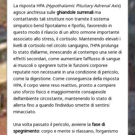
La risposta HPA
(Hypothalamic Pituitary Adrenal Axis
)
agisce anch’essa sulle
ghiandole surrenali
ma
contattando tali strutture non tramite il sistema
simpatico bensì l’ipotalamo e l’ipofisi, favorendo in
questo modo il rilascio di un altro ormone importante
associato allo stress, il cortisolo. Mantenendo elevati i
livelli di cortisolo nel circolo sanguigno, l’HPA prolunga
lo stato d’allarme, innescando al contempo una serie di
effetti secondari, come aumentare l’afflusso di sangue
ai muscoli o spegnere tutte le funzioni corporee
reputate non necessarie in una condizione di pericolo,
come la digestione. Come conseguenza della risposta
HPA, il corpo viene reso reattivo, pronto a compiere
uno sforzo fisico e maggiormente consapevole
dell’ambiente circostante, mantenendo lo stato di
allerta fino a quando l’individuo smette di sentirsi
minacciato.
Una volta passato il pericolo, avviene la
fase di
spegnimento
: corpo e mente si rilassano, l’organismo