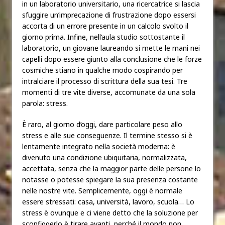
in un laboratorio universitario, una ricercatrice si lascia
sfuggire un’imprecazione di frustrazione dopo essersi
accorta di un errore presente in un calcolo svolto il
giorno prima. Infine, nell’aula studio sottostante il
laboratorio, un giovane laureando si mette le mani nei
capelli dopo essere giunto alla conclusione che le forze
cosmiche stiano in qualche modo cospirando per
intralciare il processo di scrittura della sua tesi. Tre
momenti di tre vite diverse, accomunate da una sola
parola: stress.
È raro, al giorno d’oggi, dare particolare peso allo
stress e alle sue conseguenze. Il termine stesso si è
lentamente integrato nella società moderna: è
divenuto una condizione ubiquitaria, normalizzata,
accettata, senza che la maggior parte delle persone lo
notasse o potesse spiegare la sua presenza costante
nelle nostre vite. Semplicemente, oggi è normale
essere stressati: casa, università, lavoro, scuola… Lo
stress è ovunque e ci viene detto che la soluzione per
sconfiggerlo è tirare avanti, perché il mondo non