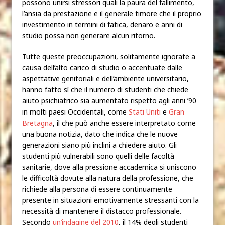
possono unirsi stressori quali la paura del fallimento,
l’ansia da prestazione e il generale timore che il proprio
investimento in termini di fatica, denaro e anni di
studio possa non generare alcun ritorno.
Tutte queste preoccupazioni, solitamente ignorate a
causa dell’alto carico di studio o accentuate dalle
aspettative genitoriali e dell’ambiente universitario,
hanno fatto sì che il numero di studenti che chiede
aiuto psichiatrico
sia aumentato rispetto agli anni ’90
in molti paesi Occidentali, come
Stati Uniti
e
Gran
Bretagna
, il che può anche essere interpretato come
una buona notizia, dato che indica che le nuove
generazioni siano più inclini a chiedere aiuto.
Gli
studenti più vulnerabili sono quelli delle facoltà
sanitarie, dove alla pressione accademica si uniscono
le difficoltà dovute alla natura della professione, che
richiede alla persona di essere continuamente
presente in situazioni emotivamente stressanti con la
necessità di mantenere il distacco professionale.
Secondo
un’indagine del 2010
, il 14% degli studenti