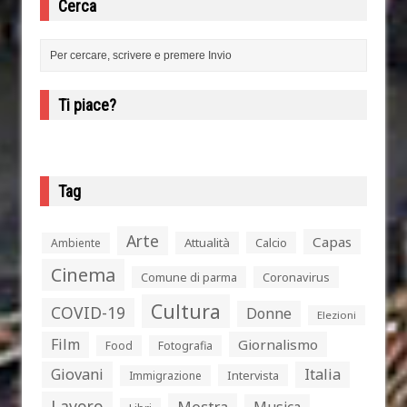
Cerca
Ti piace?
Tag
Arte
Capas
Attualità
Calcio
Ambiente
Cinema
Comune di parma
Coronavirus
Cultura
COVID-19
Donne
Elezioni
Film
Giornalismo
Food
Fotografia
Giovani
Italia
Intervista
Immigrazione
Lavoro
Mostra
Musica