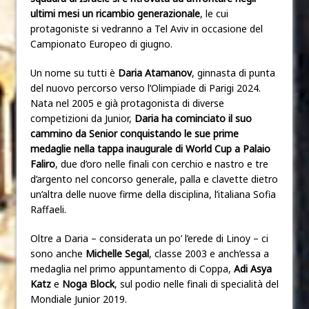
ultimi mesi un ricambio generazionale
, le cui
protagoniste si vedranno a Tel Aviv in occasione del
Campionato Europeo di giugno.
Un nome su tutti è
Daria Atamanov
, ginnasta di punta
del nuovo percorso verso l’Olimpiade di Parigi 2024.
Nata nel 2005 e già protagonista di diverse
competizioni da Junior,
Daria ha cominciato il suo
cammino da Senior conquistando le sue prime
medaglie nella tappa inaugurale di World Cup a Palaio
Faliro
, due d’oro nelle finali con cerchio e nastro e tre
d’argento nel concorso generale, palla e clavette dietro
un’altra delle nuove firme della disciplina, l’italiana Sofia
Raffaeli.
Oltre a Daria – considerata un po’ l’erede di Linoy – ci
sono anche
Michelle Segal
, classe 2003 e anch’essa a
medaglia nel primo appuntamento di Coppa,
Adi Asya
Katz
e
Noga Block
, sul podio nelle finali di specialità del
Mondiale Junior 2019.