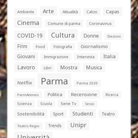
Arte
Capas
Attualità
Calcio
Ambiente
Cinema
Comune di parma
Coronavirus
Cultura
COVID-19
Donne
Elezioni
Film
Giornalismo
Food
Fotografia
Giovani
Italia
Intervista
Immigrazione
Lavoro
Mostra
Musica
Libri
Parma
Netflix
Parma 2020
Politica
Recensione
Ricerca
ParmAteneo
Serie Tv
Scienza
Scuola
Sesso
Studenti
Sostenibilità
Sport
Teatro
Unipr
Trends
Teatro Regio
Università