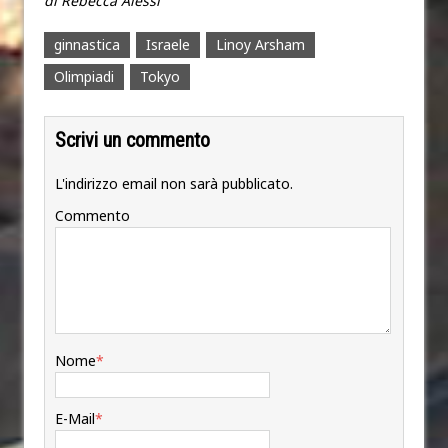
di Rebecca Alessi
ginnastica
Israele
Linoy Arsham
Olimpiadi
Tokyo
Scrivi un commento
L'indirizzo email non sarà pubblicato.
Commento
Nome
*
E-Mail
*