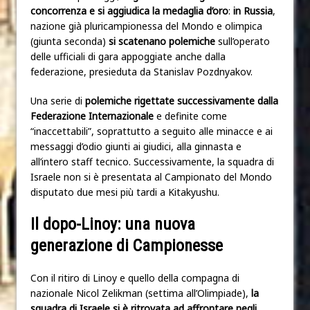
concorrenza e si aggiudica la medaglia d’oro
:
in Russia
,
nazione già pluricampionessa del Mondo e olimpica
(giunta seconda)
si scatenano polemiche
sull’operato
delle ufficiali di gara appoggiate anche dalla
federazione, presieduta da Stanislav Pozdnyakov.
Una serie di
polemiche rigettate successivamente dalla
Federazione Internazionale
e definite come
“inaccettabili”, soprattutto a seguito alle minacce e ai
messaggi d’odio giunti ai giudici, alla ginnasta e
all’intero staff tecnico. Successivamente, la squadra di
Israele non si è presentata al Campionato del Mondo
disputato due mesi più tardi a Kitakyushu.
Il dopo-Linoy: una nuova
generazione di Campionesse
Con il ritiro di Linoy e quello della compagna di
nazionale Nicol Zelikman (settima all’Olimpiade),
la
squadra di Israele si è ritrovata ad affrontare negli