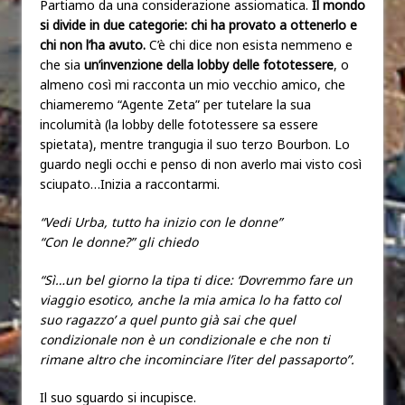
Partiamo da una considerazione assiomatica.
Il mondo
si divide in due categorie: chi ha provato a ottenerlo e
chi non l’ha avuto.
C’è chi dice non esista nemmeno e
che sia
un’invenzione della lobby delle
fototessere
, o
almeno così mi racconta un mio vecchio amico, che
chiameremo “Agente Zeta” per tutelare la sua
incolumità (la lobby delle fototessere sa essere
spietata), mentre trangugia il suo terzo Bourbon. Lo
guardo negli occhi e penso di non averlo mai visto così
sciupato…Inizia a raccontarmi.
“Vedi Urba, tutto ha inizio con le donne”
“Con le donne?” gli chiedo
“Sì…un bel giorno la tipa ti dice: ‘Dovremmo fare un
viaggio esotico, anche la mia amica lo ha fatto col
suo ragazzo’ a quel punto già sai che quel
condizionale non è un condizionale e che non ti
rimane altro che incominciare l’iter del passaporto”.
Il suo sguardo si incupisce.