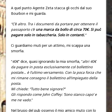
A quel punto Agente Zeta stacca gli occhi dal suo
Bourbon e mi guarda.
“C’è altro. Tra i documenti da portare per ottenere il
passaporto c’è
una marca da bollo di circa 70€. Si può
pagare solo in tabaccheria. Solo in contanti.
“
Ci guardiamo muti per un attimo, mi scappa una
smorfia.
“
40€
” dice, quasi ignorando la mia smorfia, “
altri 40€
da pagare in posta esclusivamente col bollettino
postale… è l’ultimo versamento. Con la poca forza che
mi rimane consegno il bollettino all’impiegato della
posta.
Mi chiede: “Tutto bene signore?”
Gli rispondo come John Coffey: ‘Sono stanco capo’
e
me ne vado.
“
Nel brusio del pub osservo il mio amico muto con lo