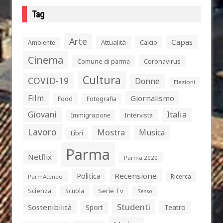
Tag
Arte
Capas
Attualità
Calcio
Ambiente
Cinema
Comune di parma
Coronavirus
Cultura
COVID-19
Donne
Elezioni
Film
Giornalismo
Food
Fotografia
Giovani
Italia
Intervista
Immigrazione
Lavoro
Mostra
Musica
Libri
Parma
Netflix
Parma 2020
Politica
Recensione
Ricerca
ParmAteneo
Serie Tv
Scienza
Scuola
Sesso
Studenti
Sostenibilità
Sport
Teatro