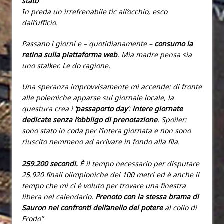
stato
‘
In preda un irrefrenabile tic all’occhio, esco
dall’ufficio.
Passano i giorni e – quotidianamente –
consumo la
retina sulla piattaforma web
. Mia madre pensa sia
uno stalker. Le do ragione.
Una speranza improvvisamente mi accende: di fronte
alle polemiche apparse sul giornale locale, la
questura crea i
‘passaporto day
‘:
intere giornate
dedicate senza l’obbligo di prenotazione
. Spoiler:
sono stato in coda per l’intera giornata
e non sono
riuscito nemmeno ad arrivare in fondo alla fila.
259.200 secondi.
È il tempo necessario per disputare
25.920 finali olimpioniche dei 100 metri ed è anche il
tempo che mi ci è voluto per trovare una finestra
libera nel calendario.
Prenoto con la stessa brama di
Sauron nei confronti dell’anello del potere
al collo di
Frodo”