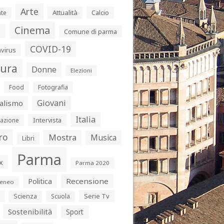
Arte
Attualità
Calcio
te
Cinema
s
Comune di parma
COVID-19
virus
tura
Donne
Elezioni
Food
Fotografia
Giovani
alismo
Italia
Intervista
azione
ro
Mostra
Musica
Libri
Parma
x
Parma 2020
Politica
Recensione
eneo
Serie Tv
Scienza
Scuola
Sostenibilità
Sport