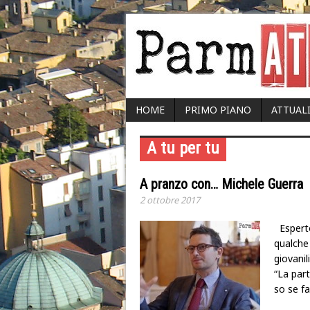
HOME
PRIMO PIANO
ATTUAL
A tu per tu
A pranzo con… Michele Guerra
2 ottobre 2017
Esperto
qualche 
giovanil
“La part
so se f