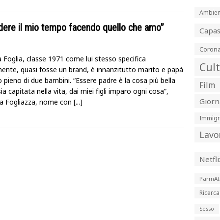
Ambien
endere il mio tempo facendo quello che amo”
Capa
Corona
 Foglia, classe 1971 come lui stesso specifica
Cul
mente, quasi fosse un brand, è innanzitutto marito e papà
pieno di due bambini. “Essere padre è la cosa più bella
Film
ia capitata nella vita, dai miei figli imparo ogni cosa”,
Giorn
a Fogliazza, nome con
[...]
Immigr
Lavo
Netfli
ParmAt
Ricerca
Sesso