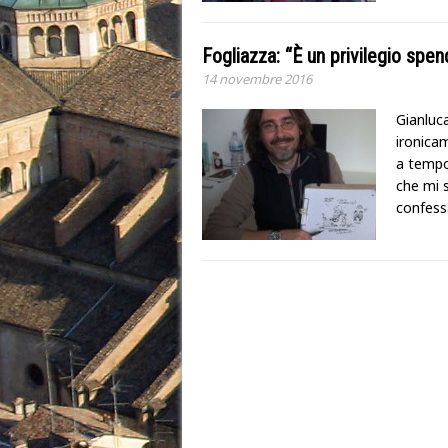
Fogliazza: “È un privilegio sp
14 novembre 2016
Gianluca
ironica
a tempo 
che mi s
confess