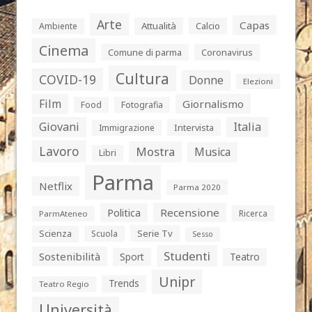
Arte
Capas
Attualità
Calcio
Ambiente
Cinema
Comune di parma
Coronavirus
Cultura
COVID-19
Donne
Elezioni
Film
Giornalismo
Food
Fotografia
Giovani
Italia
Intervista
Immigrazione
Lavoro
Mostra
Musica
Libri
Parma
Netflix
Parma 2020
Politica
Recensione
Ricerca
ParmAteneo
Serie Tv
Scienza
Scuola
Sesso
Studenti
Sostenibilità
Sport
Teatro
Unipr
Trends
Teatro Regio
Università