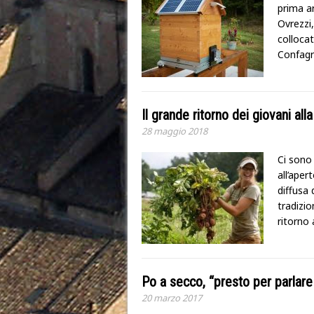
prima a
Ovrezzi,
collocat
Confagr
Il grande ritorno dei giovani all
28 maggio 2018
Ci sono 
all’aper
diffusa 
tradizio
ritorno
Po a secco, “presto per parlare 
20 marzo 2017