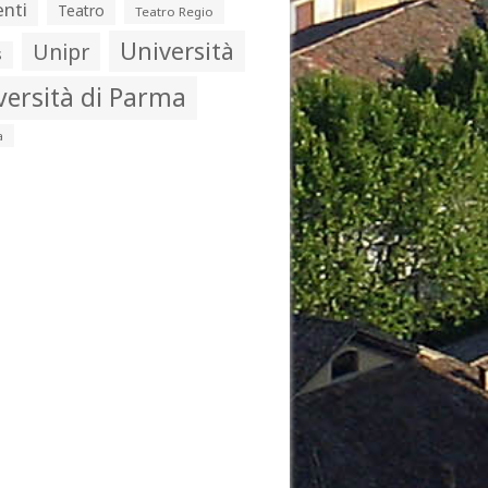
nti
Teatro
Teatro Regio
Università
Unipr
s
versità di Parma
a