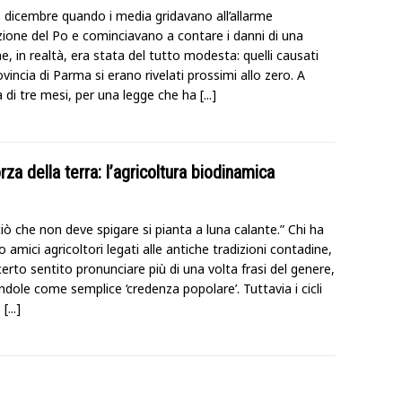
o dicembre quando i media gridavano all’allarme
ione del Po e cominciavano a contare i danni di una
e, in realtà, era stata del tutto modesta: quelli causati
ovincia di Parma si erano rivelati prossimi allo zero. A
a di tre mesi, per una legge che ha
[...]
rza della terra: l’agricoltura biodinamica
iò che non deve spigare si pianta a luna calante.” Chi ha
o amici agricoltori legati alle antiche tradizioni contadine,
certo sentito pronunciare più di una volta frasi del genere,
dole come semplice ‘credenza popolare’. Tuttavia i cicli
,
[...]