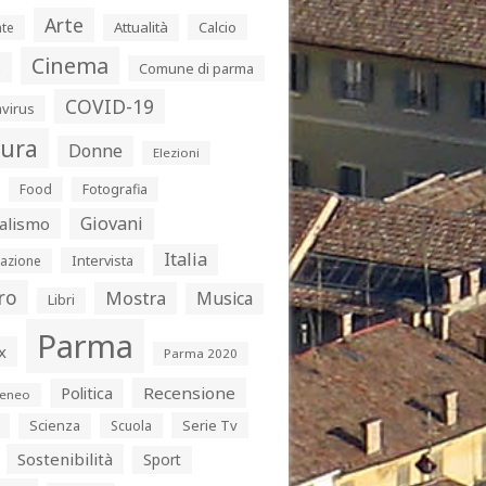
Arte
Attualità
Calcio
te
Cinema
s
Comune di parma
COVID-19
virus
tura
Donne
Elezioni
Food
Fotografia
Giovani
alismo
Italia
Intervista
azione
ro
Mostra
Musica
Libri
Parma
x
Parma 2020
Politica
Recensione
eneo
Serie Tv
Scienza
Scuola
Sostenibilità
Sport