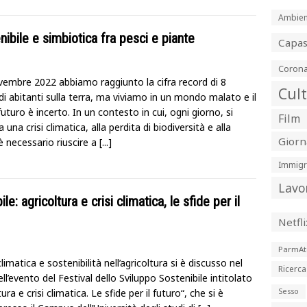
Ambien
nibile e simbiotica fra pesci e piante
Capa
Corona
ovembre 2022 abbiamo raggiunto la cifra record di 8
Cul
 di abitanti sulla terra, ma viviamo in un mondo malato e il
uturo è incerto. In un contesto in cui, ogni giorno, si
Film
a una crisi climatica, alla perdita di biodiversità e alla
Giorn
 è necessario riuscire a
[...]
Immigr
Lavo
e: agricoltura e crisi climatica, le sfide per il
Netfli
ParmAt
 climatica e sostenibilità nell’agricoltura si è discusso nel
Ricerca
ll’evento del Festival dello Sviluppo Sostenibile intitolato
tura e crisi climatica. Le sfide per il futuro“, che si è
Sesso