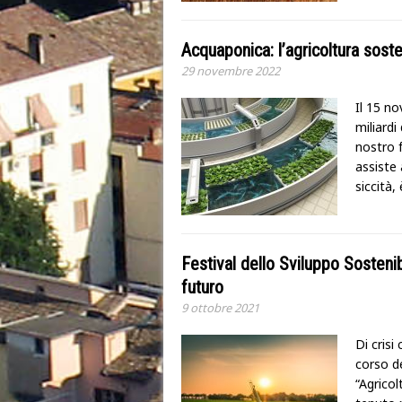
Acquaponica: l’agricoltura soste
29 novembre 2022
Il 15 n
miliardi
nostro f
assiste 
siccità,
Festival dello Sviluppo Sostenibil
futuro
9 ottobre 2021
Di crisi
corso de
“Agricol