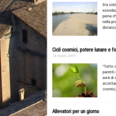
Era sol
esondaz
piena ch
nella pr
distanz
Cicli cosmici, potere lunare e fo
16 marzo 2015
“Tutto c
parenti 
avrà di 
accettan
cosmici
Allevatori per un giorno