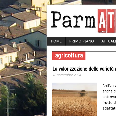
HOME
PRIMO PIANO
ATTUAL
agricoltura
La valorizzazione delle varietà a
10 settembre 2024
Nell’uni
anche c
sottova
frutto d
adattat