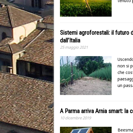
tenuto p
Sistemi agroforestali: il futuro 
dall’Italia
25 maggio 2021
Uscendo
non si p
che cost
paesagg
un pass
A Parma arriva Arnia smart: la c
10 dicembre 2019
Beesmar