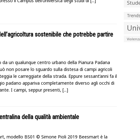
resso il Campus dell’Università degli studi di
[...]
Stude
Trend
Uni
dell’agricoltura sostenibile che potrebbe partire
Violenz
 da un qualunque centro urbano della Pianura Padana
uò non posare lo sguardo sulla distesa di campi agricoli
eggia le carreggiate della strada. Eppure sessant’anni fa il
io padano appariva completamente diverso agli occhi di
ante. I campi, seppur presenti,
[...]
entralina della qualità ambientale
t, modello BS01 © Simone Pioli 2019 Beesmart è la