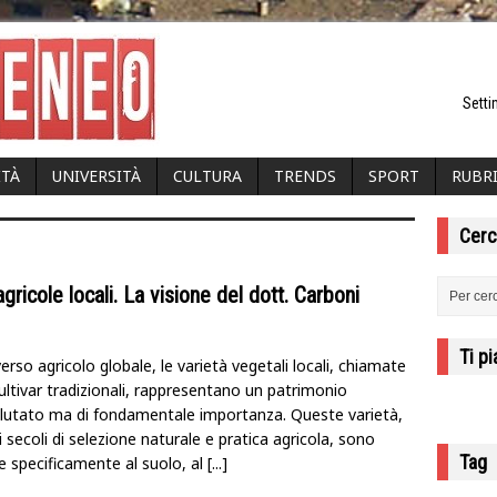
Setti
ITÀ
UNIVERSITÀ
CULTURA
TRENDS
SPORT
RUBR
Cerc
gricole locali. La visione del dott. Carboni
Ti p
verso agricolo globale, le varietà vegetali locali, chiamate
ultivar tradizionali, rappresentano un patrimonio
lutato ma di fondamentale importanza. Queste varietà,
i secoli di selezione naturale e pratica agricola, sono
Tag
e specificamente al suolo, al
[...]