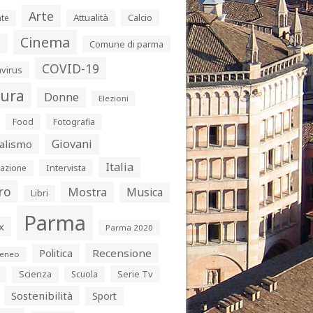
Arte
Attualità
Calcio
te
Cinema
s
Comune di parma
COVID-19
virus
tura
Donne
Elezioni
Food
Fotografia
Giovani
alismo
Italia
Intervista
azione
ro
Mostra
Musica
Libri
Parma
x
Parma 2020
Politica
Recensione
eneo
Serie Tv
Scienza
Scuola
Sostenibilità
Sport