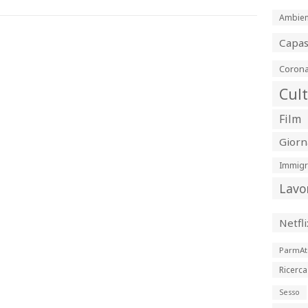
Ambien
Capa
Corona
Cul
Film
Giorn
Immigr
Lavo
Netfli
ParmAt
Ricerca
Sesso