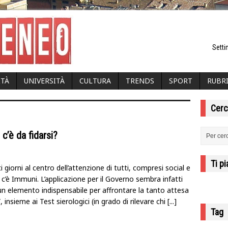
Setti
ITÀ
UNIVERSITÀ
CULTURA
TRENDS
SPORT
RUBR
Cerc
c’è da fidarsi?
Ti p
i giorni al centro dell’attenzione di tutti, compresi social e
, c’è Immuni. L’applicazione per il Governo sembra infatti
un elemento indispensabile per affrontare la tanto attesa
, insieme ai Test sierologici (in grado di rilevare chi
[...]
Tag