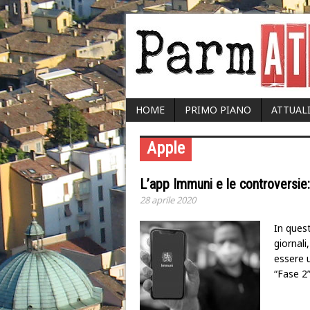
HOME
PRIMO PIANO
ATTUAL
Apple
L’app Immuni e le controversie: 
28 aprile 2020
In quest
giornali
essere 
“Fase 2”