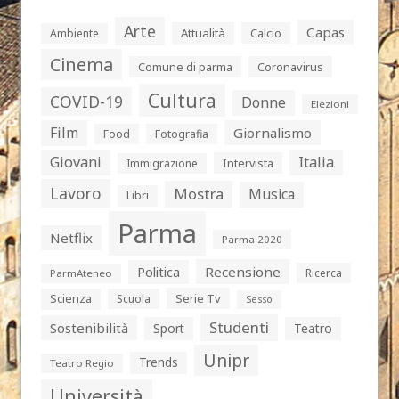
Arte
Capas
Attualità
Calcio
Ambiente
Cinema
Comune di parma
Coronavirus
Cultura
COVID-19
Donne
Elezioni
Film
Giornalismo
Food
Fotografia
Giovani
Italia
Intervista
Immigrazione
Lavoro
Mostra
Musica
Libri
Parma
Netflix
Parma 2020
Politica
Recensione
Ricerca
ParmAteneo
Serie Tv
Scienza
Scuola
Sesso
Studenti
Sostenibilità
Sport
Teatro
Unipr
Trends
Teatro Regio
Università