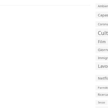
Ambien
Capa
Corona
Cul
Film
Giorn
Immigr
Lavo
Netfli
ParmAt
Ricerca
Sesso