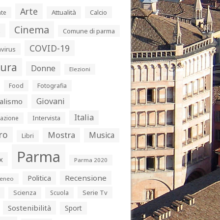
Arte
Attualità
Calcio
te
Cinema
s
Comune di parma
COVID-19
virus
tura
Donne
Elezioni
Food
Fotografia
Giovani
alismo
Italia
Intervista
azione
ro
Mostra
Musica
Libri
Parma
x
Parma 2020
Politica
Recensione
eneo
Serie Tv
Scienza
Scuola
Sostenibilità
Sport