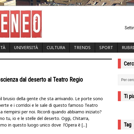
Setti
ITÀ
UNIVERSITÀ
CULTURA
TRENDS
SPORT
RUBR
Cerc
scienza dal deserto al Teatro Regio
Ti p
il brusio della gente che sta arrivando. Le porte sono
erte e i corridoi e le sale di questo famoso Teatro
 a riempirsi per noi. Ricordi quando abbiamo iniziato?
o tu, io e le stelle del deserto. Oggi, Chitarra,
Tag
mo in questo luogo unico dove l’Opera è
[...]