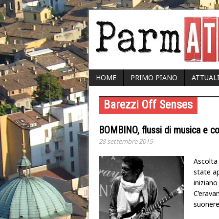
HOME
PRIMO PIANO
ATTUAL
Barezzi Off Senses
BOMBINO, flussi di musica e co
28 settembre 2015
Ascolta 
state ap
iniziano
C’eravam
suonere