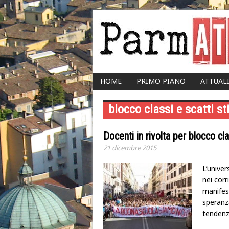
HOME
PRIMO PIANO
ATTUAL
blocco classi e scatti st
Docenti in rivolta per blocco cla
21 dicembre 2015
L’univer
nei corr
manifest
speranz
tendenz