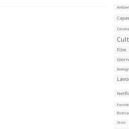
Ambien
Capa
Corona
Cul
Film
Giorn
Immigr
Lavo
Netfli
ParmAt
Ricerca
Sesso