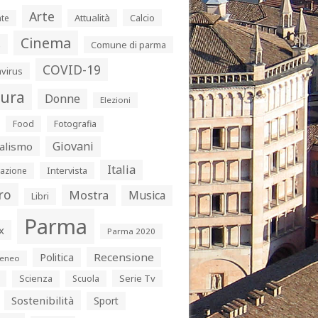
Arte
Attualità
Calcio
te
Cinema
s
Comune di parma
COVID-19
virus
tura
Donne
Elezioni
Food
Fotografia
Giovani
alismo
Italia
Intervista
azione
ro
Mostra
Musica
Libri
Parma
x
Parma 2020
Politica
Recensione
eneo
Serie Tv
Scienza
Scuola
Sostenibilità
Sport