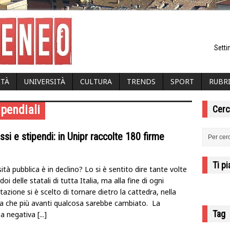
Setti
ITÀ
UNIVERSITÀ
CULTURA
TRENDS
SPORT
RUBR
ipendiali
Cerc
ssi e stipendi: in Unipr raccolte 180 firme
Ti p
sità pubblica è in declino? Lo si è sentito dire tante volte
idoi delle statali di tutta Italia, ma alla fine di ogni
azione si è scelto di tornare dietro la cattedra, nella
a che più avanti qualcosa sarebbe cambiato. La
Tag
a negativa
[...]