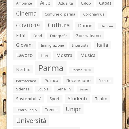
Arte
Capas
Attualità
Calcio
Ambiente
Cinema
Comune di parma
Coronavirus
Cultura
COVID-19
Donne
Elezioni
Film
Giornalismo
Food
Fotografia
Giovani
Italia
Intervista
Immigrazione
Lavoro
Mostra
Musica
Libri
Parma
Netflix
Parma 2020
Politica
Recensione
Ricerca
ParmAteneo
Serie Tv
Scienza
Scuola
Sesso
Studenti
Sostenibilità
Sport
Teatro
Unipr
Trends
Teatro Regio
Università