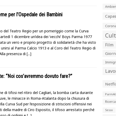
Ambien
eme per l’Ospedale dei Bambini
Capa
Corona
tto del Teatro Regio per un pomeriggio come la Curva
Cul
artedì 1 dicembre un’idea dei ‘vecchi’ Boys Parma 1977
ata un vero e proprio progetto di solidarietà che ha visto
Film
 unirsi al Parma Calcio 1913 e al Coro del Teatro Regio di
Giorn
Alla presenza di
[...]
Immigr
Lavo
ente: “Noi cos’avremmo dovuto fare?”
Netfli
one di tifosi nel ritiro del Cagliari, la bomba carta durante
ParmAt
Juve, le minacce in Roma-Atalanta dopo la chiusura di
Ricerca
lla Curva Sud per l’esposizione di striscioni offensivi nei
i della madre di Ciro Esposito, il tifoso arrestato perché
Sesso
sso di ordigni e
[...]