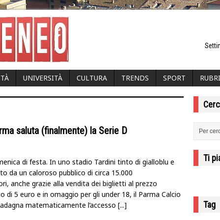
Setti
ITÀ
UNIVERSITÀ
CULTURA
TRENDS
SPORT
RUBR
Cerc
rma saluta (finalmente) la Serie D
Ti p
nica di festa. In uno stadio Tardini tinto di gialloblu e
to da un caloroso pubblico di circa 15.000
ri, anche grazie alla vendita dei biglietti al prezzo
o di 5 euro e in omaggio per gli under 18, il Parma Calcio
Tag
uadagna matematicamente l’accesso
[...]