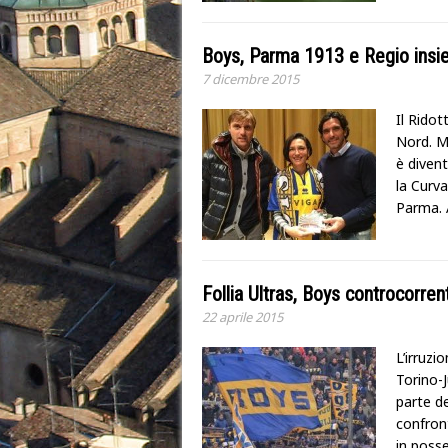
Boys, Parma 1913 e Regio insi
7 dicembre 2015
Il Rido
Nord. M
è divent
la Curva
Parma. 
Follia Ultras, Boys controcorr
22 aprile 2015
L’irruzi
Torino-
parte de
confront
in posse