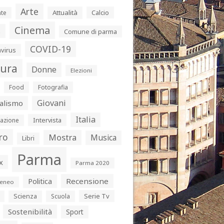
Arte
Attualità
Calcio
te
Cinema
s
Comune di parma
COVID-19
virus
tura
Donne
Elezioni
Food
Fotografia
Giovani
alismo
Italia
Intervista
azione
ro
Mostra
Musica
Libri
Parma
x
Parma 2020
Politica
Recensione
eneo
Serie Tv
Scienza
Scuola
Sostenibilità
Sport