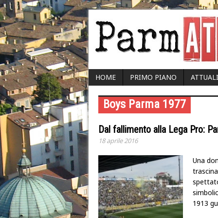
HOME
PRIMO PIANO
ATTUAL
Boys Parma 1977
Dal fallimento alla Lega Pro: Pa
18 aprile 2016
Una dome
trascina
spettato
simbolic
1913 g