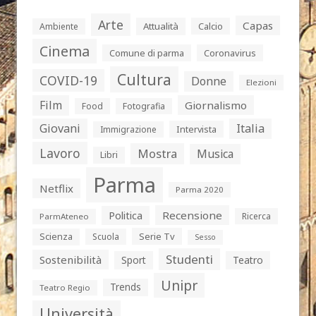
Arte
Capas
Attualità
Calcio
Ambiente
Cinema
Comune di parma
Coronavirus
Cultura
COVID-19
Donne
Elezioni
Film
Giornalismo
Food
Fotografia
Giovani
Italia
Intervista
Immigrazione
Lavoro
Mostra
Musica
Libri
Parma
Netflix
Parma 2020
Politica
Recensione
Ricerca
ParmAteneo
Serie Tv
Scienza
Scuola
Sesso
Studenti
Sostenibilità
Sport
Teatro
Unipr
Trends
Teatro Regio
Università