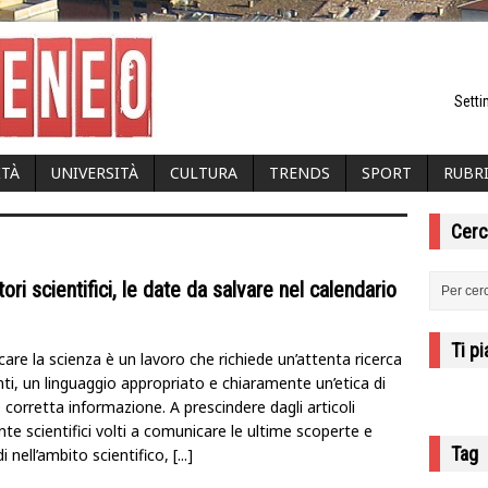
Setti
ITÀ
UNIVERSITÀ
CULTURA
TRENDS
SPORT
RUBR
Cerc
ori scientifici, le date da salvare nel calendario
Ti p
re la scienza è un lavoro che richiede un’attenta ricerca
nti, un linguaggio appropriato e chiaramente un’etica di
corretta informazione. A prescindere dagli articoli
e scientifici volti a comunicare le ultime scoperte e
Tag
i nell’ambito scientifico,
[...]