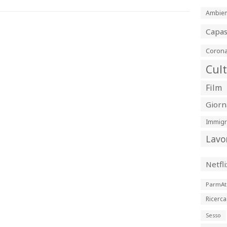
Ambien
Capa
Corona
Cul
Film
Giorn
Immigr
Lavo
Netfli
ParmAt
Ricerca
Sesso