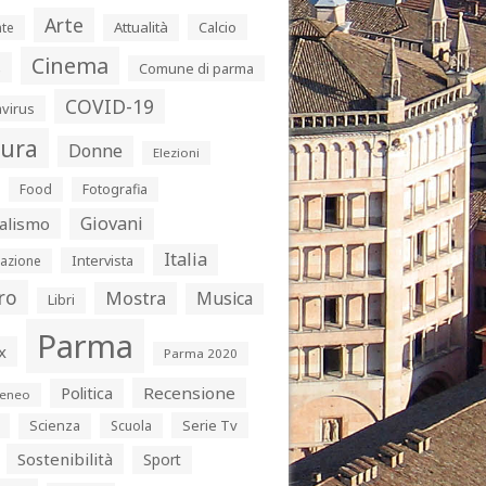
Arte
Attualità
Calcio
te
Cinema
s
Comune di parma
COVID-19
virus
tura
Donne
Elezioni
Food
Fotografia
Giovani
alismo
Italia
Intervista
azione
ro
Mostra
Musica
Libri
Parma
x
Parma 2020
Politica
Recensione
eneo
Serie Tv
Scienza
Scuola
Sostenibilità
Sport