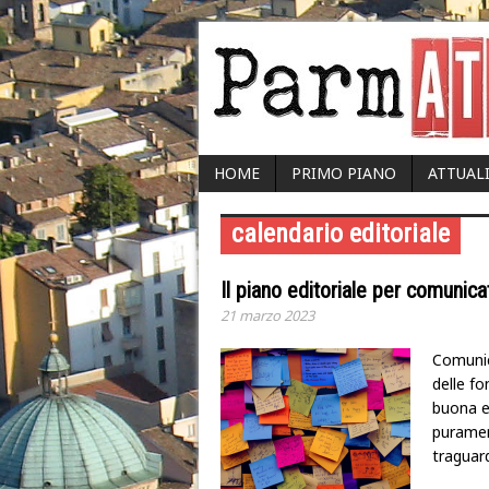
HOME
PRIMO PIANO
ATTUAL
calendario editoriale
Il piano editoriale per comunicat
21 marzo 2023
Comunica
delle fo
buona e 
purament
traguard