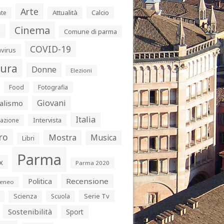
Arte
Attualità
Calcio
te
Cinema
s
Comune di parma
COVID-19
virus
tura
Donne
Elezioni
Food
Fotografia
Giovani
alismo
Italia
Intervista
azione
ro
Mostra
Musica
Libri
Parma
x
Parma 2020
Politica
Recensione
eneo
Serie Tv
Scienza
Scuola
Sostenibilità
Sport