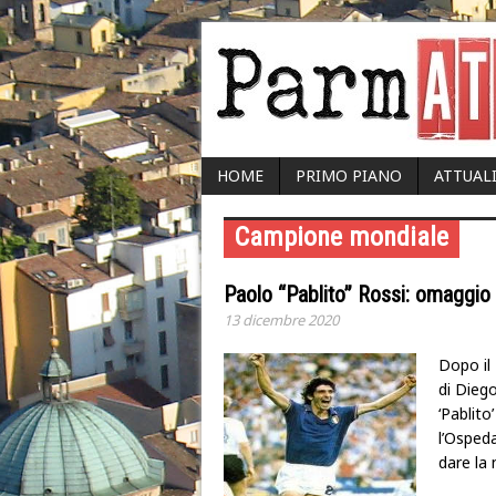
HOME
PRIMO PIANO
ATTUAL
Campione mondiale
Paolo “Pablito” Rossi: omaggio
13 dicembre 2020
Dopo il
di Dieg
‘Pablito
l’Ospeda
dare la 