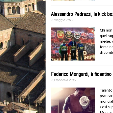
Alessandro Pedrazzi, la kick b
2 maggio 2019
Chi non
quel rag
medie, o
forse ne
di comb
Federico Mongardi, è fidentino 
23 febbraio 2015
Talento 
praticar
mondiale
Così si 
Mongard