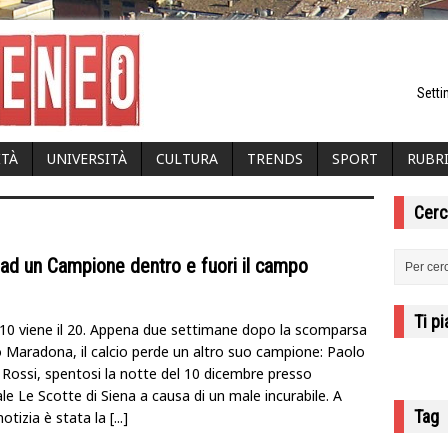
Setti
ITÀ
UNIVERSITÀ
CULTURA
TRENDS
SPORT
RUBR
Cerc
 ad un Campione dentro e fuori il campo
Ti p
 10 viene il 20. Appena due settimane dopo la scomparsa
o Maradona, il calcio perde un altro suo campione: Paolo
’ Rossi, spentosi la notte del 10 dicembre presso
le Le Scotte di Siena a causa di un male incurabile. A
Tag
notizia è stata la
[...]