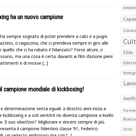
Ambien
oxing ha un nuovo campione
Capa
Corona
 ha sempre sognato di poter prendere a calci e a pugni
Cul
azzino, o ragazzina, che ci prendeva sempre in giro alle
 quello che ci ha rubato il fidanzato? Forse alcuni, o
Film
ssuno, ma una cosa è certa: davanti ai film d’azione pieni
Giorn
attimenti e di mosse
[...]
Immigr
Lavo
il campione mondiale di kickboxing!
Netfli
e determinazione senza eguali: a diciotto anni inizia a
ParmAt
e kickboxing e a soli ventitré ne diventa campione a livello
Ricerca
. Il suo obiettivo? Migliorare e vincere sempre di più.
presenta il campione fidentino classe ‘91, Federico
Sesso
i, un ragazzo ambizioso ma con
[...]