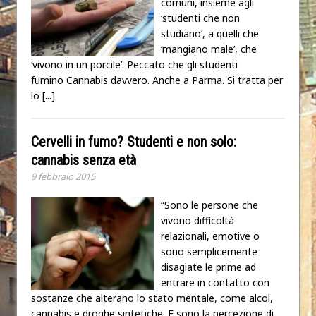
comuni, insieme agli
‘studenti che non
studiano’, a quelli che
‘mangiano male’, che
‘vivono in un porcile’. Peccato che gli studenti
fumino Cannabis davvero. Anche a Parma. Si tratta per
lo
[...]
Cervelli in fumo? Studenti e non solo:
cannabis senza età
9 febbraio 2015
“Sono le persone che
vivono difficoltà
relazionali, emotive o
sono semplicemente
disagiate le prime ad
entrare in contatto con
sostanze che alterano lo stato mentale, come alcol,
cannabis e droghe sintetiche. E sono la percezione di