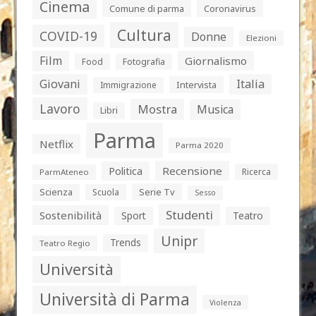
Cinema
Comune di parma
Coronavirus
Cultura
COVID-19
Donne
Elezioni
Film
Giornalismo
Food
Fotografia
Giovani
Italia
Intervista
Immigrazione
Lavoro
Mostra
Musica
Libri
Parma
Netflix
Parma 2020
Politica
Recensione
Ricerca
ParmAteneo
Serie Tv
Scienza
Scuola
Sesso
Studenti
Sostenibilità
Sport
Teatro
Unipr
Trends
Teatro Regio
Università
Università di Parma
Violenza