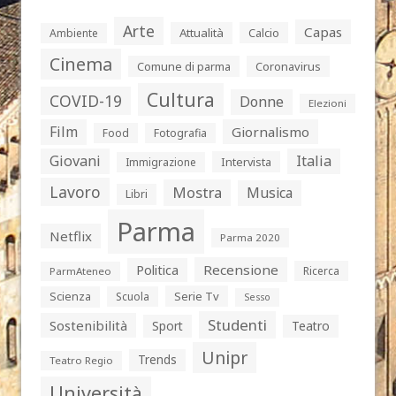
Arte
Capas
Attualità
Calcio
Ambiente
Cinema
Comune di parma
Coronavirus
Cultura
COVID-19
Donne
Elezioni
Film
Giornalismo
Food
Fotografia
Giovani
Italia
Intervista
Immigrazione
Lavoro
Mostra
Musica
Libri
Parma
Netflix
Parma 2020
Politica
Recensione
Ricerca
ParmAteneo
Serie Tv
Scienza
Scuola
Sesso
Studenti
Sostenibilità
Sport
Teatro
Unipr
Trends
Teatro Regio
Università