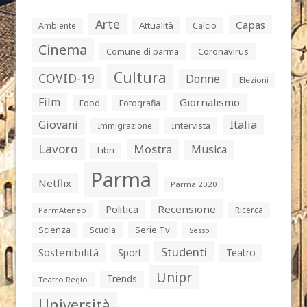
Arte
Capas
Attualità
Calcio
Ambiente
Cinema
Comune di parma
Coronavirus
Cultura
COVID-19
Donne
Elezioni
Film
Giornalismo
Food
Fotografia
Giovani
Italia
Intervista
Immigrazione
Lavoro
Mostra
Musica
Libri
Parma
Netflix
Parma 2020
Politica
Recensione
Ricerca
ParmAteneo
Serie Tv
Scienza
Scuola
Sesso
Studenti
Sostenibilità
Sport
Teatro
Unipr
Trends
Teatro Regio
Università