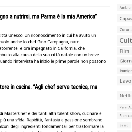
Ambien
gno a nutrirsi, ma Parma è la mia America”
Capa
Corona
ittà Unesco. Un riconoscimento in cui ha avuto un
Cul
 ruolo anche lo chef Gino Campagna, nato
retorrente e ora impegnato in California, che
Film
ibuito alla causa della sua città natale con un breve
Giorn
uando l’intervista ha inizio le prime parole non possono
Immigr
Lavo
ore in cucina. “Agli chef serve tecnica, ma
Netfli
ParmAt
 di MasterChef e dei tanti altri talent show, cucinare è
Ricerca
più una sfida. Rapidità, fantasia e passione sembrano
Sesso
lcuni degli ingredienti fondamentali per trasformare la