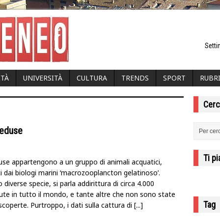
Setti
ITÀ
UNIVERSITÀ
CULTURA
TRENDS
SPORT
RUBR
Cerc
 meduse
Ti p
se appartengono a un gruppo di animali acquatici,
i dai biologi marini ‘macrozooplancton gelatinoso’.
 diverse specie, si parla addirittura di circa 4.000
ute in tutto il mondo, e tante altre che non sono state
Tag
coperte. Purtroppo, i dati sulla cattura di
[...]