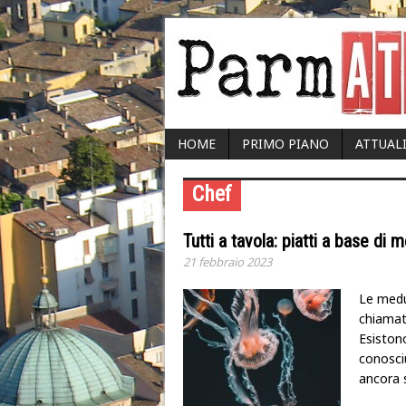
HOME
PRIMO PIANO
ATTUAL
Chef
Tutti a tavola: piatti a base di
21 febbraio 2023
Le medu
chiamat
Esistono
conosci
ancora s