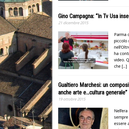
Gino Campagna: “In Tv Usa inse
21 dicembre 2015
Parma c
piccolo
nell’Olt
ha contr
video. Q
che
[...]
Gualtiero Marchesi: un composit
anche arte e…cultura generale”
19 ottobre 2015
Nell’era
sempre 
essere a