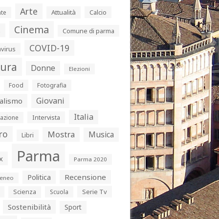
Arte
Attualità
Calcio
te
Cinema
s
Comune di parma
COVID-19
virus
tura
Donne
Elezioni
Food
Fotografia
Giovani
alismo
Italia
Intervista
azione
ro
Mostra
Musica
Libri
Parma
x
Parma 2020
Politica
Recensione
eneo
Serie Tv
Scienza
Scuola
Sostenibilità
Sport