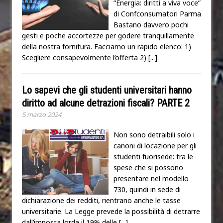
“Energia: diritti a viva voce”
di Confconsumatori Parma
Bastano davvero pochi
gesti e poche accortezze per godere tranquillamente
della nostra fornitura. Facciamo un rapido elenco: 1)
Scegliere consapevolmente l’offerta 2)
[...]
Lo sapevi che gli studenti universitari hanno
diritto ad alcune detrazioni fiscali? PARTE 2
5 marzo 2024
Non sono detraibili solo i
canoni di locazione per gli
studenti fuorisede: tra le
spese che si possono
presentare nel modello
730, quindi in sede di
dichiarazione dei redditi, rientrano anche le tasse
universitarie. La Legge prevede la possibilità di detrarre
dall’imposta lorda il 19% delle
[...]