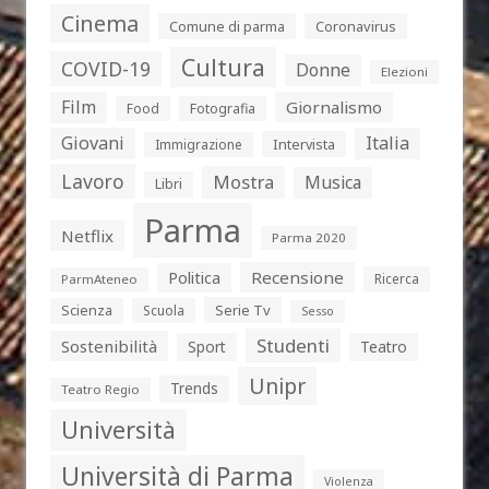
Cinema
Comune di parma
Coronavirus
Cultura
COVID-19
Donne
Elezioni
Film
Giornalismo
Food
Fotografia
Giovani
Italia
Intervista
Immigrazione
Lavoro
Mostra
Musica
Libri
Parma
Netflix
Parma 2020
Politica
Recensione
Ricerca
ParmAteneo
Serie Tv
Scienza
Scuola
Sesso
Studenti
Sostenibilità
Sport
Teatro
Unipr
Trends
Teatro Regio
Università
Università di Parma
Violenza