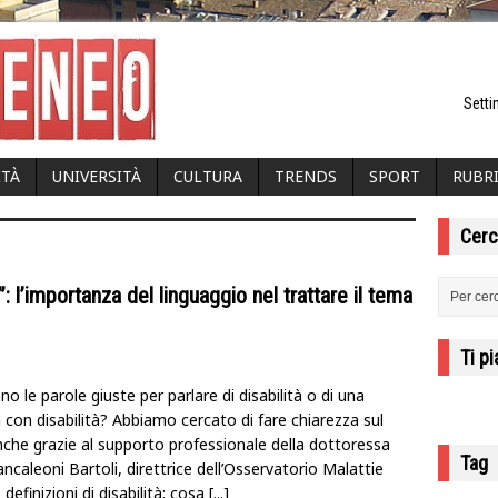
Setti
ITÀ
UNIVERSITÀ
CULTURA
TRENDS
SPORT
RUBR
Cerc
: l’importanza del linguaggio nel trattare il tema
Ti p
no le parole giuste per parlare di disabilità o di una
 con disabilità? Abbiamo cercato di fare chiarezza sul
che grazie al supporto professionale della dottoressa
Tag
iancaleoni Bartoli, direttrice dell’Osservatorio Malattie
 definizioni di disabilità: cosa
[...]