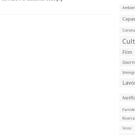
Ambien
Capa
Corona
Cul
Film
Giorn
Immigr
Lavo
Netfli
ParmAt
Ricerca
Sesso