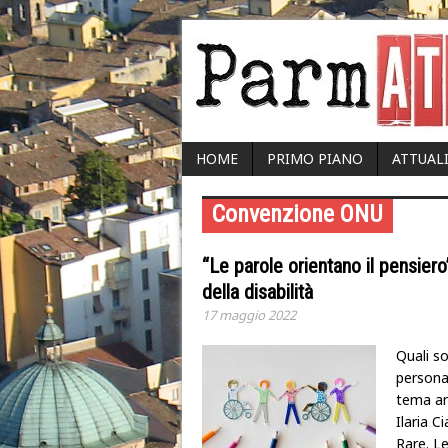
HOME
PRIMO PIANO
ATTUAL
Convenzione ONU
“Le parole orientano il pensiero”
della disabilità
17 maggio 2022
Quali so
persona
tema an
Ilaria C
Rare. Le