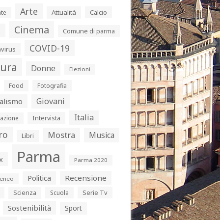
Arte
Attualità
Calcio
te
Cinema
s
Comune di parma
COVID-19
virus
tura
Donne
Elezioni
Food
Fotografia
Giovani
alismo
Italia
Intervista
azione
ro
Mostra
Musica
Libri
Parma
x
Parma 2020
Politica
Recensione
eneo
Serie Tv
Scienza
Scuola
Sostenibilità
Sport