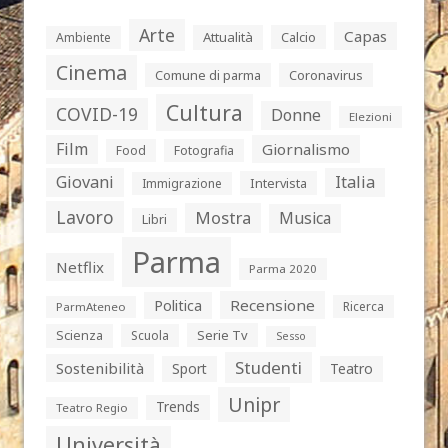
Arte
Capas
Attualità
Calcio
Ambiente
Cinema
Comune di parma
Coronavirus
Cultura
COVID-19
Donne
Elezioni
Film
Giornalismo
Food
Fotografia
Giovani
Italia
Intervista
Immigrazione
Lavoro
Mostra
Musica
Libri
Parma
Netflix
Parma 2020
Politica
Recensione
Ricerca
ParmAteneo
Serie Tv
Scienza
Scuola
Sesso
Studenti
Sostenibilità
Sport
Teatro
Unipr
Trends
Teatro Regio
Università