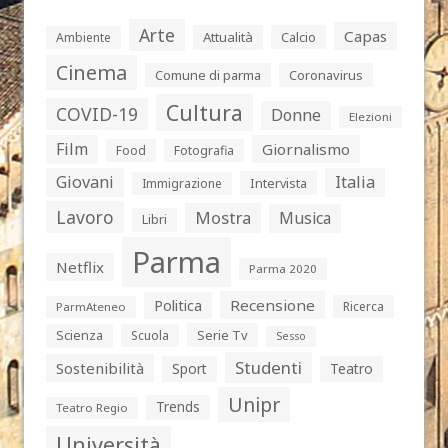
Arte
Capas
Attualità
Calcio
Ambiente
Cinema
Comune di parma
Coronavirus
Cultura
COVID-19
Donne
Elezioni
Film
Giornalismo
Food
Fotografia
Giovani
Italia
Intervista
Immigrazione
Lavoro
Mostra
Musica
Libri
Parma
Netflix
Parma 2020
Politica
Recensione
Ricerca
ParmAteneo
Serie Tv
Scienza
Scuola
Sesso
Studenti
Sostenibilità
Sport
Teatro
Unipr
Trends
Teatro Regio
Università