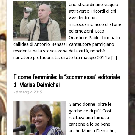
Uno straordinario viaggio
attraverso i ricordi di chi
vive dentro un
microcosmo ricco di storie
ed emozioni. Ecco
Quartiere Pablo, film nato
dall’idea di Antonio Benassi, cantautore parmigiano
residente nella storica zona della città, nonchè
narratore protagonista, girato tra maggio 2014 e
[...]
F come femminile: la “scommessa” editoriale
di Marisa Deimichei
18 maggio 2015
‘Siamo donne, oltre le
gambe c’è di più’. Così
recitava una famosa
canzone e lo sa bene
anche Marisa Deimichei,