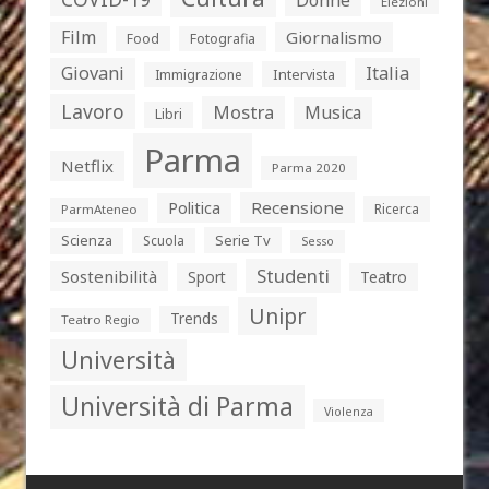
Elezioni
Film
Giornalismo
Food
Fotografia
Giovani
Italia
Intervista
Immigrazione
Lavoro
Mostra
Musica
Libri
Parma
Netflix
Parma 2020
Politica
Recensione
Ricerca
ParmAteneo
Serie Tv
Scienza
Scuola
Sesso
Studenti
Sostenibilità
Sport
Teatro
Unipr
Trends
Teatro Regio
Università
Università di Parma
Violenza