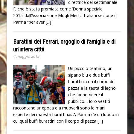
direttrice del settimanale
F, che è stata premiata come ‘Donna speciale
2015’ dall’Associazione Mogli Medici Italiani sezione di
Parma “per aver
[...]
Burattini dei Ferrari, orgoglio di famiglia e di
un’intera città
4 maggio 2015
Un piccolo teatrino, un
sipario blu e due buffi
burattini con il corpo di
pezza e la testa di legno
che fanno ridere il
pubblico. I loro vestiti
raccontano un’epoca e a muoverli sono le mani
esperte dei maestri burattinai. A Parma c’è un luogo in
cui quei buffi burattini con il corpo di pezza
[...]