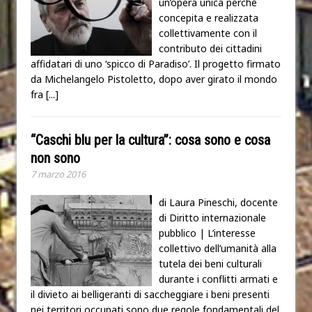
un’opera unica perchè
concepita e realizzata
collettivamente con il
contributo dei cittadini
affidatari di uno ‘spicco di Paradiso’. Il progetto firmato
da Michelangelo Pistoletto, dopo aver girato il mondo
fra
[...]
“Caschi blu per la cultura”: cosa sono e cosa
non sono
7 marzo 2016
di Laura Pineschi, docente
di Diritto internazionale
pubblico | L’interesse
collettivo dell’umanità alla
tutela dei beni culturali
durante i conflitti armati e
il divieto ai belligeranti di saccheggiare i beni presenti
nei territori occupati sono due regole fondamentali del