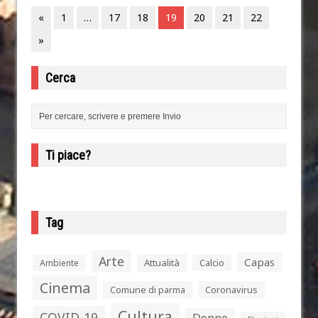
«
1
…
17
18
19
20
21
22
»
Cerca
Ti piace?
Tag
Arte
Capas
Attualità
Calcio
Ambiente
Cinema
Comune di parma
Coronavirus
Cultura
COVID-19
Donne