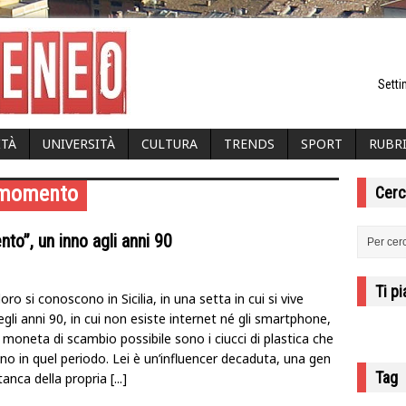
Setti
ITÀ
UNIVERSITÀ
CULTURA
TRENDS
SPORT
RUBR
o momento
Cerc
o”, un inno agli anni 90
Ti p
oro si conoscono in Sicilia, in una setta in cui si vive
li anni 90, in cui non esiste internet né gli smartphone,
a moneta di scambio possibile sono i ciucci di plastica che
no in quel periodo. Lei è un’influencer decaduta, una gen
Tag
tanca della propria
[...]