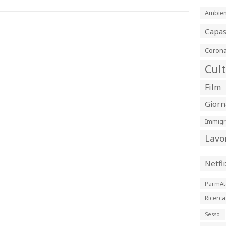
Ambien
Capa
Corona
Cul
Film
Giorn
Immigr
Lavo
Netfli
ParmAt
Ricerca
Sesso