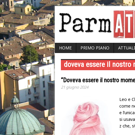
HOME
PRIMO PIANO
ATTUAL
doveva essere il nostr
“Doveva essere il nostro moment
21 giugno 2024
Leo e Cl
come neg
e l’unic
si usava
z che, s