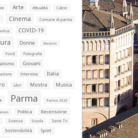
Arte
Attualità
Calcio
te
Cinema
s
Comune di parma
COVID-19
virus
tura
Donne
Elezioni
Food
Fotografia
Giovani
alismo
Italia
Intervista
azione
ro
Mostra
Musica
Libri
Parma
x
Parma 2020
Politica
Recensione
eneo
Serie Tv
Scienza
Scuola
Sostenibilità
Sport