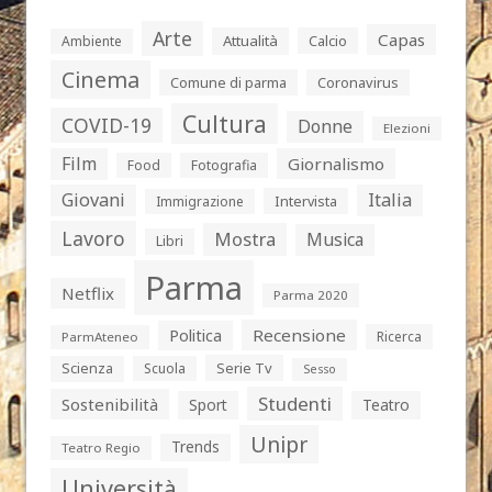
Arte
Capas
Attualità
Calcio
Ambiente
Cinema
Comune di parma
Coronavirus
Cultura
COVID-19
Donne
Elezioni
Film
Giornalismo
Food
Fotografia
Giovani
Italia
Intervista
Immigrazione
Lavoro
Mostra
Musica
Libri
Parma
Netflix
Parma 2020
Politica
Recensione
Ricerca
ParmAteneo
Serie Tv
Scienza
Scuola
Sesso
Studenti
Sostenibilità
Sport
Teatro
Unipr
Trends
Teatro Regio
Università