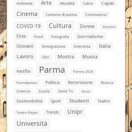
Arte
Capas
Attualità
Calcio
Ambiente
Cinema
Comune di parma
Coronavirus
Cultura
COVID-19
Donne
Elezioni
Film
Giornalismo
Food
Fotografia
Giovani
Italia
Intervista
Immigrazione
Lavoro
Mostra
Musica
Libri
Parma
Netflix
Parma 2020
Politica
Recensione
Ricerca
ParmAteneo
Serie Tv
Scienza
Scuola
Sesso
Studenti
Sostenibilità
Sport
Teatro
Unipr
Trends
Teatro Regio
Università