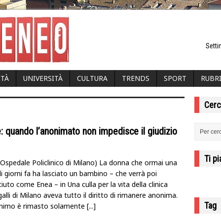
Setti
ITÀ
UNIVERSITÀ
CULTURA
TRENDS
SPORT
RUBR
Cerc
: quando l’anonimato non impedisce il giudizio
Ti p
i Ospedale Policlinico di Milano) La donna che ormai una
i giorni fa ha lasciato un bambino – che verrà poi
iuto come Enea – in Una culla per la vita della clinica
lli di Milano aveva tutto il diritto di rimanere anonima.
Tag
nimo è rimasto solamente
[...]