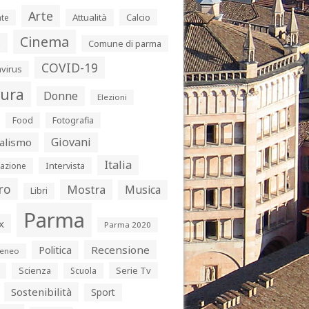
Arte
Attualità
Calcio
te
Cinema
s
Comune di parma
COVID-19
virus
tura
Donne
Elezioni
Food
Fotografia
Giovani
alismo
Italia
Intervista
azione
ro
Mostra
Musica
Libri
Parma
x
Parma 2020
Politica
Recensione
eneo
Serie Tv
Scienza
Scuola
Sostenibilità
Sport