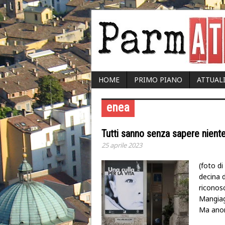
HOME
PRIMO PIANO
ATTUAL
enea
Tutti sanno senza sapere niente
25 aprile 2023
(foto d
decina d
riconosc
Mangiaga
Ma ano