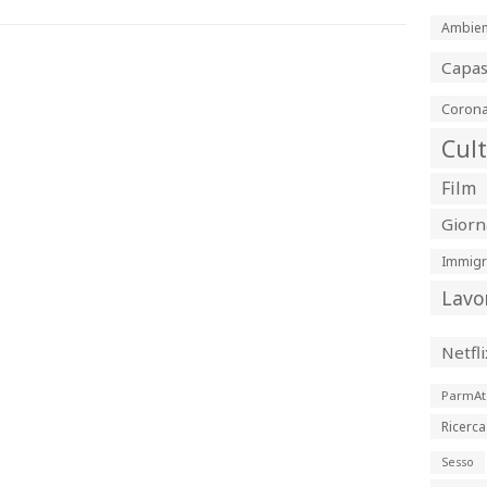
Ambien
Capa
Corona
Cul
Film
Giorn
Immigr
Lavo
Netfli
ParmAt
Ricerca
Sesso