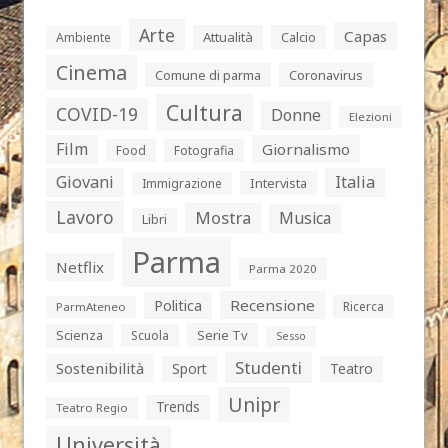
Arte
Capas
Attualità
Calcio
Ambiente
Cinema
Comune di parma
Coronavirus
Cultura
COVID-19
Donne
Elezioni
Film
Giornalismo
Food
Fotografia
Giovani
Italia
Intervista
Immigrazione
Lavoro
Mostra
Musica
Libri
Parma
Netflix
Parma 2020
Politica
Recensione
Ricerca
ParmAteneo
Serie Tv
Scienza
Scuola
Sesso
Studenti
Sostenibilità
Sport
Teatro
Unipr
Trends
Teatro Regio
Università