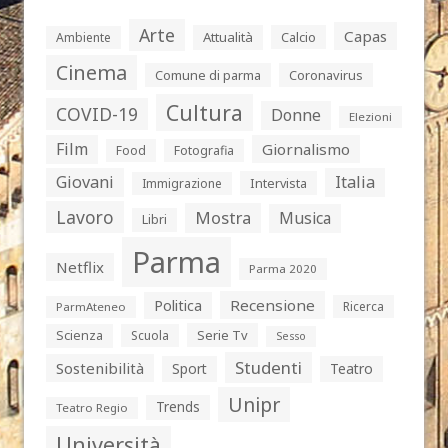
Arte
Capas
Attualità
Calcio
Ambiente
Cinema
Comune di parma
Coronavirus
Cultura
COVID-19
Donne
Elezioni
Film
Giornalismo
Food
Fotografia
Giovani
Italia
Intervista
Immigrazione
Lavoro
Mostra
Musica
Libri
Parma
Netflix
Parma 2020
Politica
Recensione
Ricerca
ParmAteneo
Serie Tv
Scienza
Scuola
Sesso
Studenti
Sostenibilità
Sport
Teatro
Unipr
Trends
Teatro Regio
Università