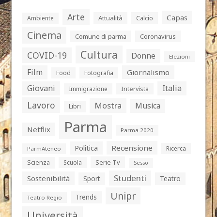
Arte
Capas
Attualità
Calcio
Ambiente
Cinema
Comune di parma
Coronavirus
Cultura
COVID-19
Donne
Elezioni
Film
Giornalismo
Food
Fotografia
Giovani
Italia
Intervista
Immigrazione
Lavoro
Mostra
Musica
Libri
Parma
Netflix
Parma 2020
Politica
Recensione
Ricerca
ParmAteneo
Serie Tv
Scienza
Scuola
Sesso
Studenti
Sostenibilità
Sport
Teatro
Unipr
Trends
Teatro Regio
Università