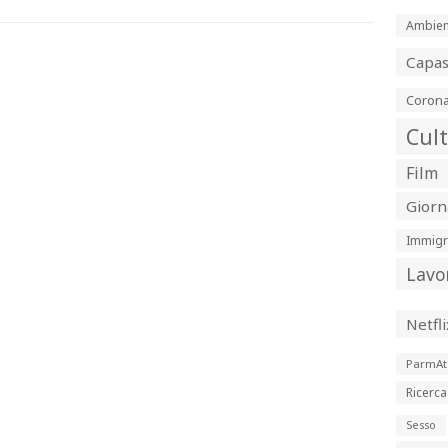
Ambien
Capa
Corona
Cul
Film
Giorn
Immigr
Lavo
Netfli
ParmAt
Ricerca
Sesso