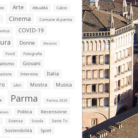
Arte
Attualità
Calcio
te
Cinema
s
Comune di parma
COVID-19
virus
tura
Donne
Elezioni
Food
Fotografia
Giovani
alismo
Italia
Intervista
azione
ro
Mostra
Musica
Libri
Parma
x
Parma 2020
Politica
Recensione
eneo
Serie Tv
Scienza
Scuola
Sostenibilità
Sport