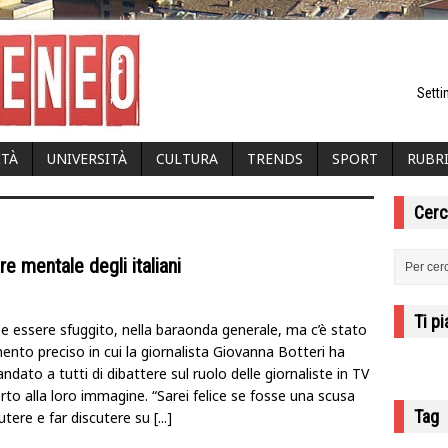
Setti
ITÀ
UNIVERSITÀ
CULTURA
TRENDS
SPORT
RUBR
Cerc
re mentale degli italiani
Ti p
e essere sfuggito, nella baraonda generale, ma c’è stato
nto preciso in cui la giornalista Giovanna Botteri ha
dato a tutti di dibattere sul ruolo delle giornaliste in TV
rto alla loro immagine. “Sarei felice se fosse una scusa
Tag
utere e far discutere su
[...]