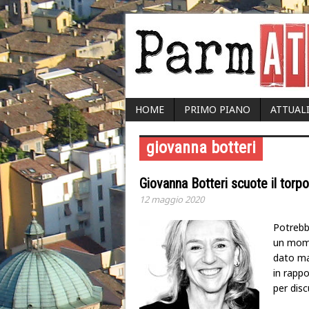
HOME
PRIMO PIANO
ATTUAL
giovanna botteri
Giovanna Botteri scuote il torpo
12 maggio 2020
Potrebb
un mome
dato man
in rappo
per disc