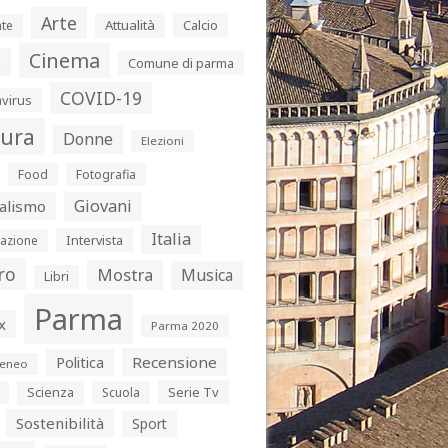
Arte
Attualità
Calcio
te
Cinema
s
Comune di parma
COVID-19
virus
tura
Donne
Elezioni
Food
Fotografia
Giovani
alismo
Italia
Intervista
azione
ro
Mostra
Musica
Libri
Parma
x
Parma 2020
Politica
Recensione
eneo
Serie Tv
Scienza
Scuola
Sostenibilità
Sport