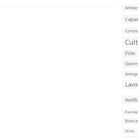
Ambien
Capa
Corona
Cul
Film
Giorn
Immigr
Lavo
Netfli
ParmAt
Ricerca
Sesso