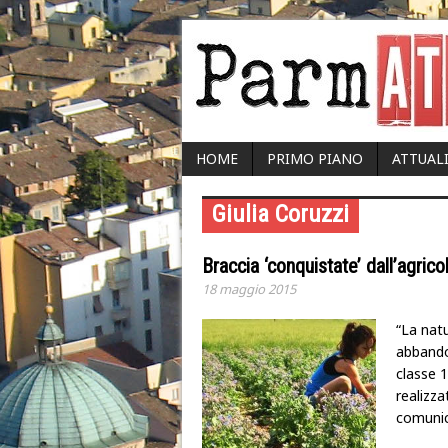
HOME
PRIMO PIANO
ATTUAL
Giulia Coruzzi
Braccia ‘conquistate’ dall’agricol
18 maggio 2015
“La nat
abbandon
classe 
realizza
comunic