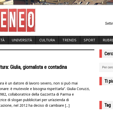
Setti
ITÀ
UNIVERSITÀ
CULTURA
TRENDS
SPORT
RUBR
Cerc
tura: Giulia, giornalista e contadina
Ti p
ura è un datore di lavoro severo, non si può mai
are: è mutevole e bisogna rispettarla”. Giulia Coruzzi,
1982, collaboratrice della Gazzetta di Parma e
trice di slogan pubblicitari per un’azienda di
Tag
azione, nel 2012 ha deciso di cambiare
[...]