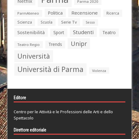
Netflix
Parma 2020
Politica
Recensione
Ricerca
ParmAteneo
Serie Tv
Scienza
Scuola
Sesso
Studenti
Sostenibilità
Sport
Teatro
Unipr
Trends
Teatro Regio
Università
Università di Parma
Violenza
Editore
Centro per le Attività e le Professioni delle Arti e dello
Spettacolo
Direttore editoriale