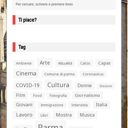
Ti piace?
Tag
Arte
Capas
Attualità
Calcio
Ambiente
Cinema
Comune di parma
Coronavirus
Cultura
COVID-19
Donne
Elezioni
Film
Giornalismo
Food
Fotografia
Giovani
Italia
Intervista
Immigrazione
Lavoro
Mostra
Musica
Libri
Parma