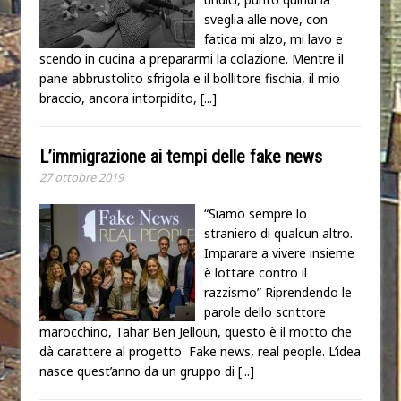
sveglia alle nove, con
fatica mi alzo, mi lavo e
scendo in cucina a prepararmi la colazione. Mentre il
pane abbrustolito sfrigola e il bollitore fischia, il mio
braccio, ancora intorpidito,
[...]
L’immigrazione ai tempi delle fake news
27 ottobre 2019
“Siamo sempre lo
straniero di qualcun altro.
Imparare a vivere insieme
è lottare contro il
razzismo” Riprendendo le
parole dello scrittore
marocchino, Tahar Ben Jelloun, questo è il motto che
dà carattere al progetto Fake news, real people. L’idea
nasce quest’anno da un gruppo di
[...]